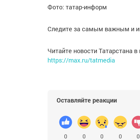
Фото: татар-информ
Следите за самым важным и 
Читайте новости Татарстана 
https://max.ru/tatmedia
Оставляйте реакции
0
0
0
0
0