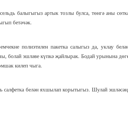
 сельдь балыгыгыз артык тозлы булса, төнгә аны сөтк
ыгып бетәчәк.
емчекне полиэтилен пакетка салыгыз да, уклау белә
нчы, болай эшләве күпкә җайлырак. Бодай урынына дөг
омшак килеп чыга.
зь салфетка белән яхшылап корытыгыз. Шулай эшләсәң