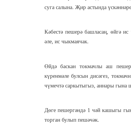
суга салына. Җир астында үскәннәре
Кәбестә пешерә башласаң, өйгә ис
әле, ис чыкмаячак.
Өйдә баскан токмачлы аш пешерг
күренмәле булсын дисәгез, токмач
чүмечтә саркытыгыз, аннары гына 
Дөге пешергәндә 1 чәй кашыгы гына
торган булып пешәчәк.