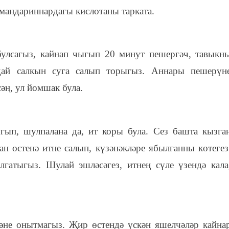
 мандариннардагы кислотаны тарката.
булсагыз, кайнап чыгып 20 минут пешергәч, тавыкн
дай салкын суга салып торыгыз. Аннары пешерүн
сәң, ул йомшак була.
гып, шулпалана да, ит коры була. Сез башта кызга
ан өстенә итне салып, күзәнәкләре ябылганны көтегез
гатыгыз. Шулай эшләсәгез, итнең сүле үзендә кала
әне онытмагыз. Җир өстендә үскән яшелчәләр кайна