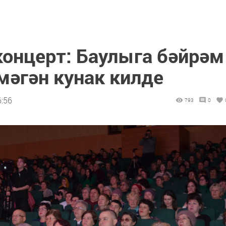
концерт: Баулыга бәйрәм
мәгән кунак килде
6:56
793
0