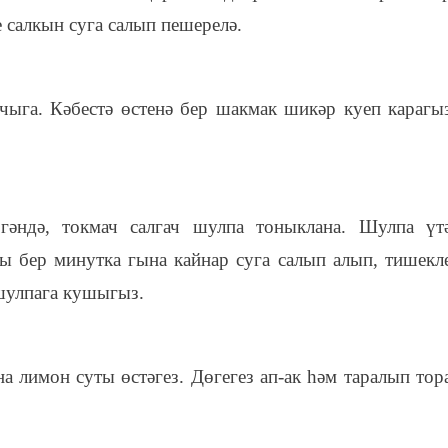
 салкын суга салып пешерелә.
 чыга. Кәбестә өстенә бер шакмак шикәр куеп карагы
әндә, токмач салгач шулпа тоныклана. Шулпа үт
ны бер минутка гына кайнар суга салып алып, тишекл
шулпага кушыгыз.
 лимон суты өстәгез. Дөгегез ап-ак һәм таралып тор