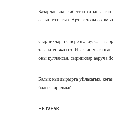
Базардан яки кибеттән сатып алган
салып тотыгыз. Артык тозы сөткә ч
Сырниклар пешерергә булсагыз, эр
тәгәрәтеп җәегез. Иләктән чыгарга
оны куллансаң, сырниклар аеруча й
Балык кыздырырга уйласагыз, кәга
балык таралмый.
Чыганак