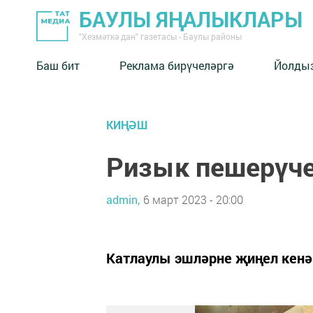
БАУЛЫ ЯҢАЛЫКЛАРЫ
"Хезмәткә дан" газетасы - Баулы районы
Баш бит
Реклама бирүчеләргә
Йолды
КИҢӘШ
Ризык пешерүче
admin,
6 март 2023 - 20:00
Катлаулы эшләрне җиңел кенә