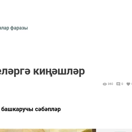
злар фаразы
ләргә киңәшләр
360
0
 башкаручы сәбәпләр