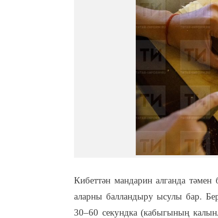
Кибеттән мандарин алганда тәмен 
аларны балландыру ысулы бар. Бер
30–60 секундка (кабыгының калын