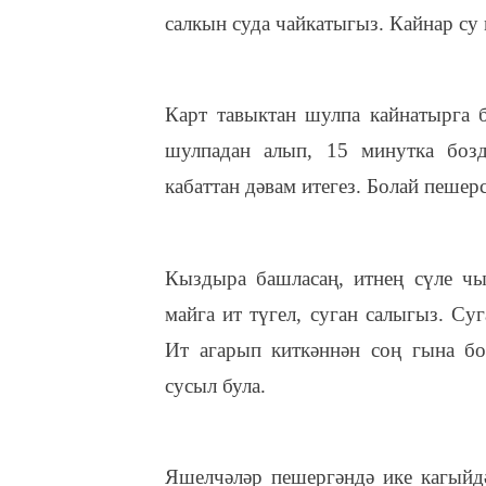
салкын суда чайкатыгыз. Кайнар су
Карт тавыктан шулпа кайнатырга 
шулпадан алып, 15 минутка боз
кабаттан дәвам итегез. Болай пешер
Кыздыра башласаң, итнең сүле чы
майга ит түгел, суган салыгыз. Суг
Ит агарып киткәннән соң гына бол
сусыл була.
Яшелчәләр пешергәндә ике кагыйд