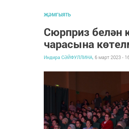
ҖӘМГЫЯТЬ
Сюрприз белән 
чарасына көтел
Индира СӘЙФУЛЛИНА,
6 март 2023 - 1