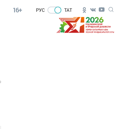
16+
РУС
ТАТ
0