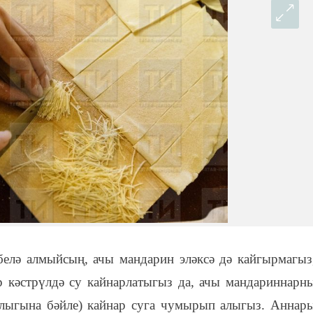
белә алмыйсың, ачы мандарин эләксә дә кайгырмагыз
 кәстрүлдә су кайнарлатыгыз да, ачы мандариннарн
лыгына бәйле) кайнар суга чумырып алыгыз. Аннар