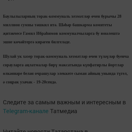
Баулылыларның торак-коммуналь хезмәтләр өчен бурычы 28
миллион сумны тәшкил итә. Шәһәр башкарма комитеты
җитәкчесе Гамил Ибраһимов коммуналчыларга бу юнәлештә
эшне көчәйтергә кирәген билгеләде.
Шулай ук хәзер торак-коммуналь хезмәтләр өчен түләүләр буенча
сорауларга аңлатмалар бирү максатында күпфатирлы йортлар
өлкәннәре белән очрашулар элеккеге сыман айның унында түгел,
ә соңрак узачак - 19-20сендә.
Следите за самым важным и интересным в
Telegram-канале
Татмедиа
Читайте новости Татарстана в