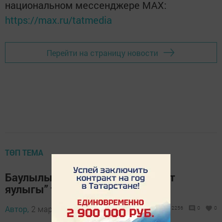
национальном мессенджере MАХ:
https://max.ru/tatmedia
Перейти на страницу новости
ТӨП ТЕМА
Баулылылар күпметрлы “Солдат
яулыгы” тегәчәк
Автор,
2 март 2014 - 15:31
2256
0
0