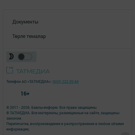
Документы
Төрле темалар
Телефон АО «ТАТМЕДИА»:
(843) 222 09 84
16+
© 2011 - 2026. Бавлы-информ. Все права защищены.
© ТАТМЕДИА. Все материалы, размещенные на сайте, защищены
законом.
Перепечатка, воспроизведение и распространение в любом объеме
информации,
размещенной на сайте, возможна только с письменного согласия