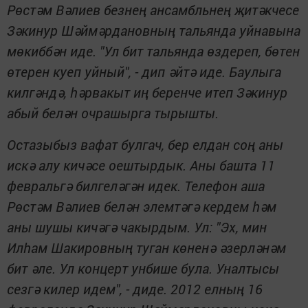
Рөстәм Вәлиев безнең ансамбльнең җитәкчесе
Зәкинур Шәймәрдановның тальянда уйнавына
мөкиббән иде. "Ул бит тальянда өздереп, бөтен
өтерен куеп уйный", - дип әйтә иде. Баулыга
килгәндә, һәрвакыт иң беренче итеп Зәкинур
абый белән очрашырга тырышты.
Остазыбыз вафат булгач, бер елдан соң аны
искә алу кичәсе оештырдык. Аны башта 11
февральгә билгеләгән идек. Телефон аша
Рөстәм Вәлиев белән элемтәгә кердем һәм
аны шушы кичәгә чакырдым. Ул: "Эх, мин
Илһам Шакировның туган көненә әзерләнәм
бит әле. Ул концерт унбише була. Уналтысы
сезгә килер идем", - диде. 2012 елның 16