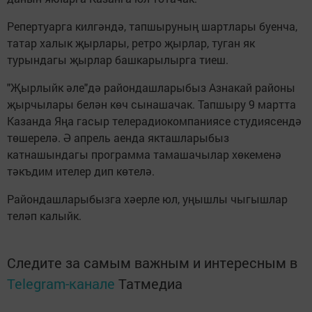
Репертуарга килгәндә, тапшыруның шартлары буенча,
татар халык җырлары, ретро җырлар, туган як
турындагы җырлар башкарылырга тиеш.
"Җырлыйк әле"дә райондашларыбыз Азнакай районы
җырчылары белән көч сынашачак. Тапшыру 9 мартта
Казанда Яңа гасыр телерадиокомпаниясе студиясендә
төшерелә. Ә апрель аенда якташларыбыз
катнашындагы программа тамашачылар хөкеменә
тәкъдим ителер дип көтелә.
Райондашларыбызга хәерле юл, уңышлы чыгышлар
теләп калыйк.
Следите за самым важным и интересным в
Telegram-канале
Татмедиа