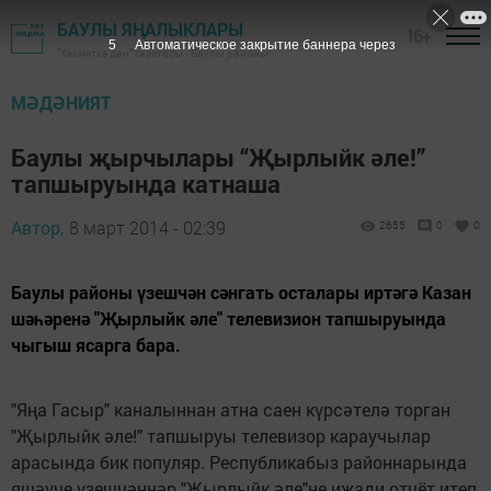
БАУЛЫ ЯҢАЛЫКЛАРЫ
16+
5
Автоматическое закрытие баннера через
"Хезмәткә дан" газетасы - Баулы районы
МӘДӘНИЯТ
Баулы җырчылары “Җырлыйк әле!”
тапшыруында катнаша
Автор,
8 март 2014 - 02:39
2655
0
0
Баулы районы үзешчән сәнгать осталары иртәгә Казан
шәһәренә "Җырлыйк әле" телевизион тапшыруында
чыгыш ясарга бара.
"Яңа Гасыр" каналыннан атна саен күрсәтелә торган
"Җырлыйк әле!" тапшыруы телевизор караучылар
арасында бик популяр. Республикабыз районнарында
яшәүче үзешчәннәр "Җырлыйк әле"не иҗади отчёт итеп