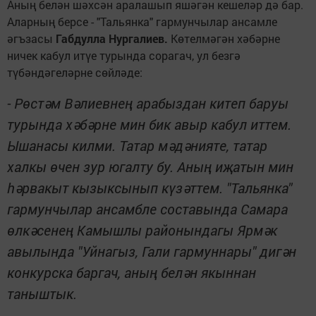
Аның белән шәхсән аралашып яшәгән кешеләр дә бар.
Аларның берсе - "Тальянка" гармунчылар ансамле
әгъзасы
Габдулла Нургалиев.
Көтелмәгән хәбәрне
ничек кабул итүе турында сорагач, ул безгә
түбәндәгеләрне сөйләде:
- Рөстәм Вәлиевнең арабыздан китеп баруы
турында хәбәрне мин бик авыр кабул иттем.
Ышанасы килми. Татар мәдәнияте, татар
халкы өчен зур югалту бу. Аның иҗатын мин
һәрвакыт кызыксынып күзәттем. "Тальянка"
гармунчылар ансамбле составында Самара
өлкәсенең Камышлы районындагы Ярмәк
авылында "Уйнагыз, Гали гармуннары" дигән
конкурска баргач, аның белән якыннан
таныштык.