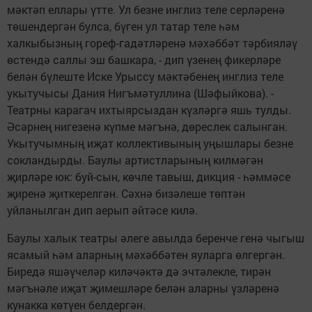
мәктәп еллары үтте. Ул безне инглиз теле серләренә
төшендергән булса, бүген ул татар теле һәм
халкыбызның гореф-гадәтләренә мәхәббәт тәрбияләү
өстендә саллы эш башкара, - дип үзенең фикерләре
белән бүлеште Иске Урыссу мәктәбенең инглиз теле
укытучысы Дания Нигъмәтуллина (Шәфыйкова). -
Театрны карагач ихтыярсыздан күзләргә яшь тулды.
Әсәрнең нигезенә күпме мәгънә, дөреслек салынган.
Укытучымның иҗат коллективының уңышлары безне
сокландырды. Баулы артистларының килмәгән
җирләре юк: буй-сын, көчле тавыш, дикция - һәммәсе
җиренә җиткерелгән. Сәхнә бизәлеше төптән
уйланылган дип аерып әйтәсе килә.
Баулы халык театры әлеге авылда беренче генә чыгыш
ясамый һәм аларның мәхәббәтен яуларга өлгергән.
Биредә яшәүчеләр киләчәктә дә эчтәлекле, тирән
мәгънәле иҗат җимешләре белән аларны үзләренә
кунакка көтүен белдергән.