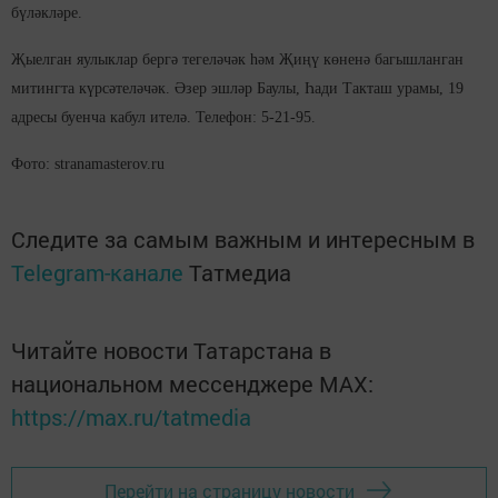
бүләкләре.
Җыелган яулыклар бергә тегеләчәк һәм Җиңү көненә багышланган
митингта күрсәтеләчәк. Әзер эшләр Баулы, Һади Такташ урамы, 19
адресы буенча кабул ителә. Телефон: 5-21-95.
Фото: stranamasterov.ru
Следите за самым важным и интересным в
Telegram-канале
Татмедиа
Читайте новости Татарстана в
национальном мессенджере MАХ:
https://max.ru/tatmedia
Перейти на страницу новости