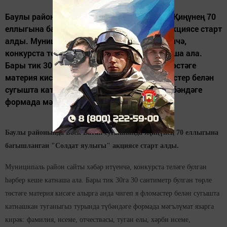
Баулы районында Бөек Ватан сугышында Җиңүнең 70
еллыгына багышланган "Солдат яулыгы" акциясе старт
алды. Муниципаль район сайты хәбәр итүенчә,
конкурста теләге булган һәрбер кеше катнаша ала.
Бары тик 30га 30 сантиметр булган төрле төстәге
материя кисәге алырга анда чигеп я фломастер белән
сугышта катнашкан туганыгыз турында түбәндәге
формада мәгълүмат язарга...
Баулы районында Бөек Ватан сугышында Җиңүнең 70 еллыгына
багышланган "Солдат яулыгы" акциясе старт алды.
Муниципаль район сайты хәбәр итүенчә, конкурста теләге булган
һәрбер кеше катнаша ала. Бары тик 30га 30 сантиметр булган төрле
төстәге материя кисәге алырга анда чигеп я фломастер белән сугышта
катнашкан туганыгыз турында түбәндәге формада мәгълүмат язарга
кирәк: фамилия, исеме, отчествасы, туган елы, хәрби исеме,