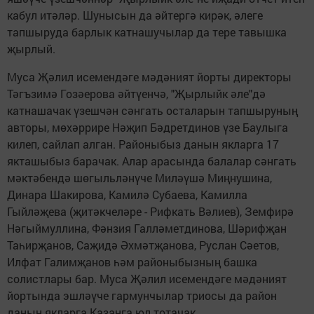
кабул итәләр. Шунысын да әйтергә кирәк, әлеге
тапшыруда барлык катнашучылар да тере тавышка
җырлый.
Муса Җәлил исемендәге мәдәният йорты директоры
Тәгъзимә Гозәерова әйтүенчә, "Җырлыйк әле"дә
катнашачак үзешчән сәнгать осталарын тапшыруның
авторы, мөхәррире Нәҗип Бәдретдинов үзе Баулыга
килеп, сайлап алган. Районыбыз данын якларга 17
якташыбыз барачак. Алар арасында балалар сәнгать
мәктәбендә шөгыльләнүче Миләүшә Миңнушина,
Динара Шакирова, Камилә Субаева, Камилла
Гыйләҗева (җитәкчеләре - Рифкать Вәлиев), Земфирә
Нәгыймуллина, Фәнзия Галләметдинова, Шәрифҗан
Таһирҗанов, Саҗидә Әхмәтҗанова, Руслан Сәетов,
Илфат Галимҗанов һәм районыбызның башка
солистлары бар. Муса Җәлил исемендәге мәдәният
йортында эшләүче гармунчылар триосы да район
данын якларга Казанга юл тотачак.