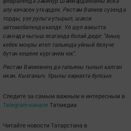
февралендә Зәкинур Шәймәрдановны искә
алу кичәсен үткәрдек. Рөстәм Вәлиев сүзендә
торды, үзе рульгә утырып, шәхси
автомобилендә килде. Ул шул вакытта
сәхнәдә чыгыш ясаганда болай диде: "Аның
кебек моңлы итеп тальянда уйный белүче
бүтән кешене күргәнем юк".
Рөстәм Вәлиевнең дә тальяны тынып калган
икән. Кызганыч. Урыны оҗмахта булсын.
Следите за самым важным и интересным в
Telegram-канале
Татмедиа
Читайте новости Татарстана в