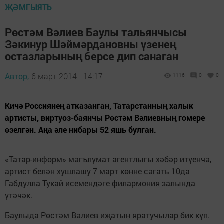
ҖӘМГЫЯТЬ
Рөстәм Вәлиев Баулы тальянчысы
Зәкинур Шәймәрдановны үзенең
остазларының берсе дип санаган
Автор,
6 март 2014 - 14:17
1116
0
0
Кичә Россиянең атказанган, Татарстанның халык
артисты, виртуоз-баянчы Рөстәм Вәлиевның гомере
өзелгән. Аңа әле нибары 52 яшь булган.
«Татар-информ» мәгълүмат агентлыгы хәбәр итүенчә,
артист белән хушлашу 7 март көнне сәгать 10да
Габдулла Тукай исемендәге филармония залында
үтәчәк.
Баулыда Рөстәм Вәлиев иҗатын яратучылар бик күп.