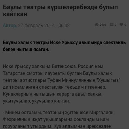
Баулы театры күршеләребездә булып
кайткан
Автор,
27 февраль 2014 - 06:02
2696
0
0
Баулы халык театры Иске Урыссу авылында спектакль
белән чыгыш ясаган.
Иске Урыссу халкына Бөтенсоюз, Россия һәм
Татарстан смотры лауреаты булган Баулы халык
театры артистлары Туфан Миңнуллинның "Хушыгыз"
дип исемләнгән спектаклен тәкъдим иткәннәр.
Кунакларның чыгышын карарга авыл халкы,
укытучылар, укучылар килгән.
- Минем остазым, театрның җитәкчесе Миргалиян
Фәхриевның иҗат уңышларына сокландым һәм
горурланып утырдым. Күз алдымнан ирексездән