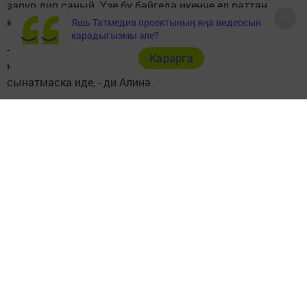
зарур дип саный. Үзе бу бәйгедә икенче ел рәттән
катнаша.
Яшь Татмедиа проектының яңа видеосын
карадыгызмы әле?
- Узган ел безнең команда әлеге конкурста сәхнә әсәре
Карарга
номинациясендә 1нче урынны алды, быел да
сынатмаска иде, - ди Алинә.
Конкурс нәтижәләре турында соңрак хәбәр итәрбез.
Следите за самым важным и интересным в
Telegram-канале
Татмедиа
Читайте новости Татарстана в
национальном мессенджере MАХ:
https://max.ru/tatmedia