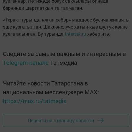
куйганнар. Нәтиҗәдә хокук сакчылары бинада
бернинди шартлаткыч та тапмаган.
«Теракт турында ялган хәбәр» маддәсе буенча җинаять
эше кузгатылган. Шикләнелүче хатын-кыз шул ук көнне
кулга алынган. Бу турында
Intertat.ru
хәбәр итә.
Следите за самым важным и интересным в
Telegram-канале
Татмедиа
Читайте новости Татарстана в
национальном мессенджере MАХ:
https://max.ru/tatmedia
Перейти на страницу новости