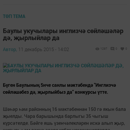
ТӨП ТЕМА
Баулы укучылары инглизчә сөйләшәләр
дә, җырлыйлар да
Автор,
11 декабрь 2015 - 14:02
1297
0
0
Бүген Баулының 5нче санлы мәктәбендә "Инглизчә
сөйләшәбез дә, җырлыйбыз да" конкурсы үтте.
Шәһәр һәм районның 16 мәктәбеннән 150 гә якын бала
җыелды. Чара барышында барлыгы 35 чыгыш
күрсәтелде. Бәйге яшь үзенчәлекләрен искә алып җыр,
шигырь һәм сәхнә әсәре кебек номинацияләрдә