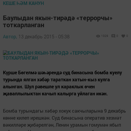
КЕШЕ ҺӘМ КАНУН
Баулыдан якын-тирәдә «террорчы»
тоткарланган
Автор,
13 декабрь 2015 - 05:38
1329
0
0
Күрше Бөгелмә шәһәрендә суд бинасына бомба куелу
турында ялган хәбәр тараткан хатын-кыз кулга
алынган. Шул рәвешле ул караклык өчен
җаваплылыктан качып калырга уйлаган икән.
Бомба турындагы хәбәр хокук сакчыларына 9 декабрь
көнне килеп ирешкән. Суд бинасына оператив хезмәт
вәкилләре җибәрелгән, Ленин урамын гомумән ябып