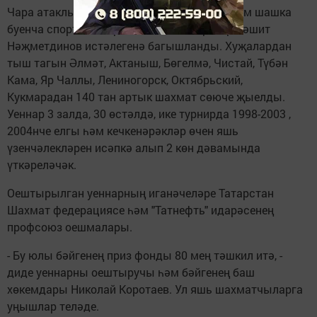
Чара атаклы спортчы, халыкара шахмат һәм шашка
буенча спорт мастеры, атказанган тренер Рәшит
Нәҗметдинов истәлегенә багышланды. Хуҗалардан
тыш тагын Әлмәт, Актаныш, Бөгелмә, Чистай, Түбән
Кама, Яр Чаллы, Лениногорск, Октябрьский,
Кукмарадан 140 тан артык шахмат сөюче җыелды.
Уеннар 3 залда, 30 өстәлдә, ике турнирда 1998-2003 ,
2004нче елгы һәм кечкенәрәкләр өчен яшь
үзенчәлекләрен исәпкә алып 2 көн дәвамында
үткәреләчәк.
Оештырылган уеннарның иганәчеләре Татарстан
Шахмат федерациясе һәм "Татнефть" идарәсенең
профсоюз оешмалары.
- Бу юлы бәйгенең приз фонды 80 мең тәшкил итә, -
диде уеннарны оештыручы һәм бәйгенең баш
хөкемдары Николай Коротаев. Ул яшь шахматчыларга
уңышлар теләде.