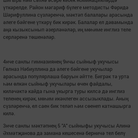
үткәрелде. Район мәгариф бүлеге методисты Фәридә
Шәрифуллина сүзләренчә, мәктәп балалары арасында
әлеге бәйгене үткәрү бик кирәк. Балалар ел дәвамында
аңа кызыксынып әзерләнәләр, иң мөһиме инглиз теле
серләренә төшенәләр.
4нче санлы гимназиянең 9нчы сыйныф укучысы
Гөлназ Нәбиуллина да әлеге бәйгене укучылар
арасында популярлаша баруын әйтте. Бигрәк тә урта
һәм өлкән сыйныф укучылары өчен файдалы,
киләчәктә кайда гына укырга туры килсә дә инглиз
теленең кирәк, мөһим икәнлеген ассызыклады. Аның
сүзләренчә, ел саен бик теләп һәм сөенеп катнашырга
килә.
3нче санлы мәктәпнең 5 "А" сыйныфы укучысы Алинә
Әхмәтҗанова да замана кешесенә берничә тел белү