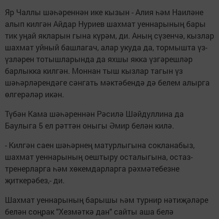
Яр Чаллы шәһәреннән ике кызын - Алия һәм Наиләне
алып килгән Айдар Нуриев шахмат уеннарының бары
тик уңай якларын гына күрәм, ди. Аның сүзенчә, кызлар
шахмат уйный башлагач, алар укуда да, тормышта үз-
үзләрен тотышларында да яхшы якка үзгәрешләр
барлыкка килгән. Моннан тыш кызлар тагын үз
шәһәрләрендәге сәнгать мәктәбендә дә белем алырга
өлгерәләр икән.
Түбән Кама шәһәреннән Рәсилә Шәйдуллина да
Баулыга 5 ел рәттән оныгы Әмир белән килә.
- Килгән саен шәһәрнең матурлыгына сокланабыз,
шахмат уеннарының оештыру осталыгына, остаз-
тренерларга һәм хөкемдарларга рәхмәтебезне
җиткерәбез,- ди.
Шахмат уеннарының барышы һәм турнир нәтиҗәләре
белән соңрак "Хезмәткә дан" сайты аша белә