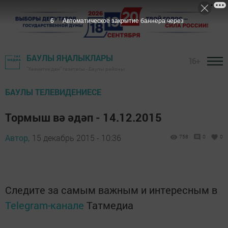
6
Автоматическое закрытие баннера через
БАУЛЫ ЯҢАЛЫКЛАРЫ
16+
"Хезмәткә дан" газетасы - Баулы районы
БАУЛЫ ТЕЛЕВИДЕНИЕСЕ
Тормыш вә әдәп - 14.12.2015
Автор,
15 декабрь 2015 - 10:36
758
0
0
Следите за самым важным и интересным в
Telegram-канале
Татмедиа