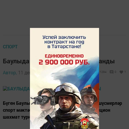
СПОРТ
Баулыда шахмат турниры башланды
Автор,
11 декабрь 2015 - 14:15
1294
0
1
Бүген Баулының 1нче санлы балалар һәм яшүсмерләр
спорт мәктәбендә регионара XXIII нче традицион
шахмат турниры ачылды.