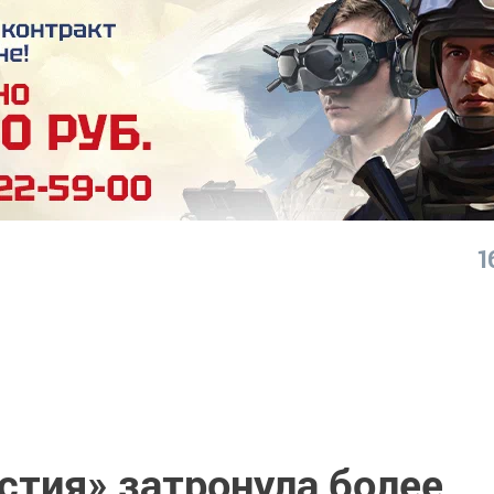
1
стия» затронула более