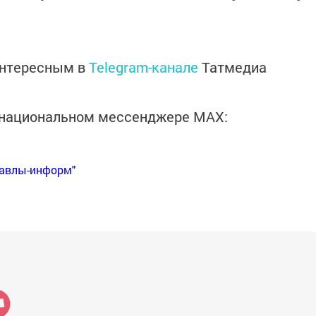
интересным в
Telegram-канале
Татмедиа
в национальном мессенджере MАХ:
Бавлы-информ"