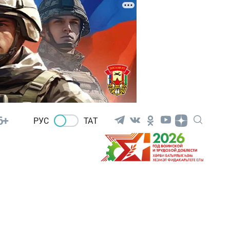
6+
РУС
ТАТ