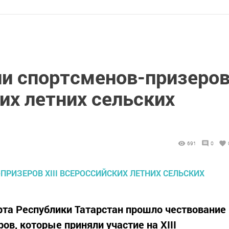
ли спортсменов-призеро
ких летних сельских
691
0
орта Республики Татарстан прошло чествование
ов, которые приняли участие на XIII