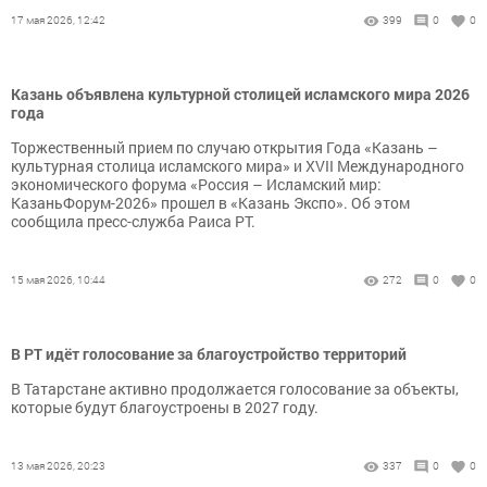
17 мая 2026, 12:42
399
0
0
Казань объявлена культурной столицей исламского мира 2026
года
Торжественный прием по случаю открытия Года «Казань –
культурная столица исламского мира» и XVII Международного
экономического форума «Россия – Исламский мир:
КазаньФорум-2026» прошел в «Казань Экспо». Об этом
сообщила пресс-служба Раиса РТ.
15 мая 2026, 10:44
272
0
0
В РТ идёт голосование за благоустройство территорий
В Татарстане активно продолжается голосование за объекты,
которые будут благоустроены в 2027 году.
13 мая 2026, 20:23
337
0
0