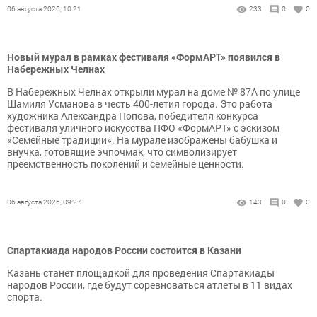
06 августа 2026, 10:21
233
0
0
Новый мурал в рамках фестиваля «ФормАРТ» появился в
Набережных Челнах
В Набережных Челнах открыли мурал на доме № 87А по улице
Шамиля Усманова в честь 400-летия города. Это работа
художника Александра Попова, победителя конкурса
фестиваля уличного искусства ПФО «ФормАРТ» с эскизом
«Семейные традиции». На мурале изображены бабушка и
внучка, готовящие эчпочмак, что символизирует
преемственность поколений и семейные ценности.
06 августа 2026, 09:27
143
0
0
Спартакиада народов России состоится в Казани
Казань станет площадкой для проведения Спартакиады
народов России, где будут соревноваться атлеты в 11 видах
спорта.