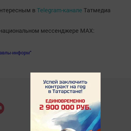
интересным в
Telegram-канале
Татмедиа
в национальном мессенджере MАХ:
Бавлы-информ"