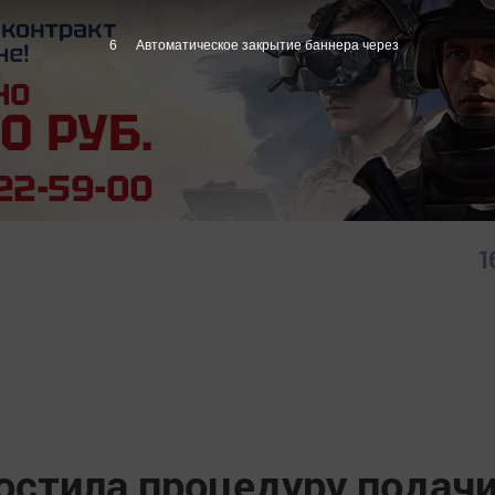
5
Автоматическое закрытие баннера через
1
остила процедуру подач