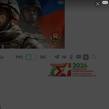
6+
РУС
ТАТ
и