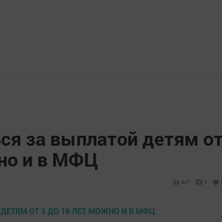
ся за выплатой детям о
жно и в МФЦ
847
0