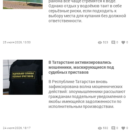
района всё чаще стремятся к воде.
Однако отдых у водоёмов таит в себе
серьёзные риски, если подходить к
выбору места для купания без должной
ответственности.
25 июля 2026, 13:53
523
0
0
В Татарстане активизировались
мошенники, маскирующиеся под
судебных приставов
В Республике Татарстан вновь
зафиксирована волна мошеннических
действий: злоумышленники рассылают
гражданам поддельные уведомления о
якобы имеющейся задолженности по
исполнительным производствам.
24 июля 2026, 18:17
532
0
0