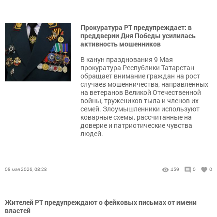
Прокуратура РТ предупреждает: в
преддверии Дня Победы усилилась
активность мошенников
В канун празднования 9 Мая
прокуратура Республики Татарстан
обращает внимание граждан на рост
случаев мошенничества, направленных
на ветеранов Великой Отечественной
войны, тружеников тыла и членов их
семей. Злоумышленники используют
коварные схемы, рассчитанные на
доверие и патриотические чувства
людей.
08 мая 2026, 08:28
459
0
0
Жителей РТ предупреждают о фейковых письмах от имени
властей