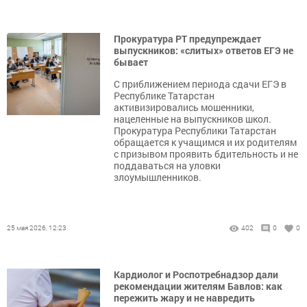
Прокуратура РТ предупреждает
выпускников: «слитых» ответов ЕГЭ не
бывает
С приближением периода сдачи ЕГЭ в
Республике Татарстан
активизировались мошенники,
нацеленные на выпускников школ.
Прокуратура Республики Татарстан
обращается к учащимся и их родителям
с призывом проявить бдительность и не
поддаваться на уловки
злоумышленников.
25 мая 2026, 12:23
402
0
0
Кардиолог и Роспотребнадзор дали
рекомендации жителям Бавлов: как
пережить жару и не навредить