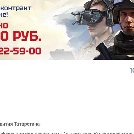
1
звития Татарстана
ференция под названием «Альметьевский узел развития: т