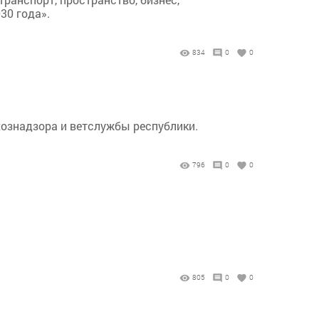
30 года».
834
0
0
хознадзора и ветслужбы республики.
796
0
0
805
0
0