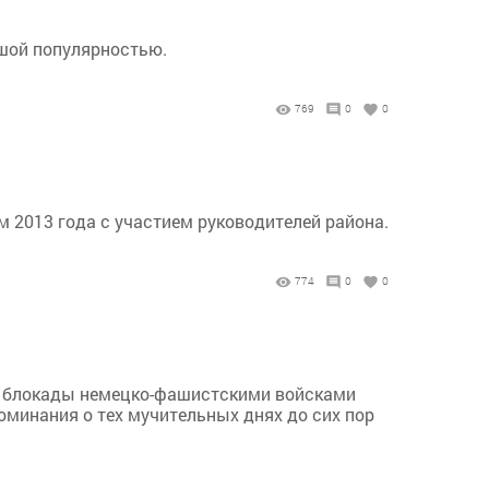
ьшой популярностью.
769
0
0
 2013 года с участием руководителей района.
774
0
0
от блокады немецко-фашистскими войсками
оминания о тех мучительных днях до сих пор