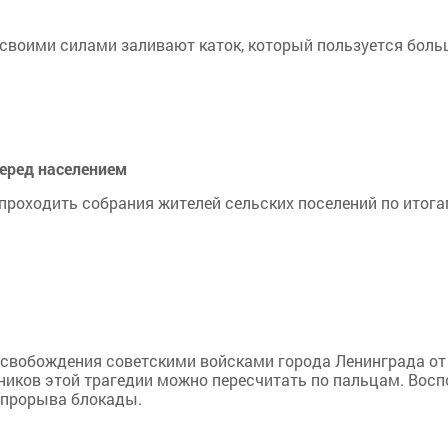
 своими силами заливают каток, который пользуется бол
перед населением
роходить собрания жителей сельских поселений по итогам
о освобождения советскими войсками города Ленинграда 
тников этой трагедии можно пересчитать по пальцам. Восп
 прорыва блокады.