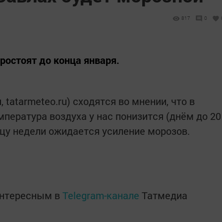
817
0
остоят до конца января.
, tatarmeteo.ru) сходятся во мнении, что в
пература воздуха у нас понизится (днём до 20
нцу недели ожидается усиление морозов.
интересным в
Telegram-канале
Татмедиа