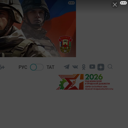
6+
РУС
ТАТ