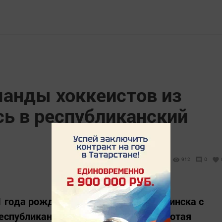
манды хоккеистов из
сь в республиканский
912
0
года рождения возвратилась из Заинска с
еспубликанских соревнованиях «Золотая