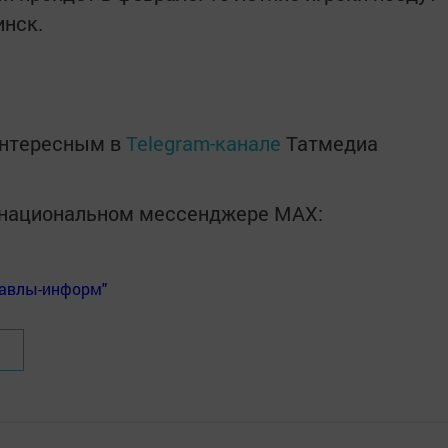
инск.
интересным в
Telegram-канале
Татмедиа
в национальном мессенджере MАХ:
Бавлы-информ"