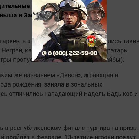
ительные победы в трёх играх над
аныша и Заинска.
гареев, в этой команде особо отличились таки
 Негрей, капитан Нияз Гильманов и вратарь
гры пропустил в ворота всего три шайбы).
аким же названием «Девон», играющая в
года рождения, заняла в зональных
есь отличились нападающий Радель Бадыков и
ь в республиканском финале турнира на призы
й пройдёт в феврале. 13-летние игроки поедут