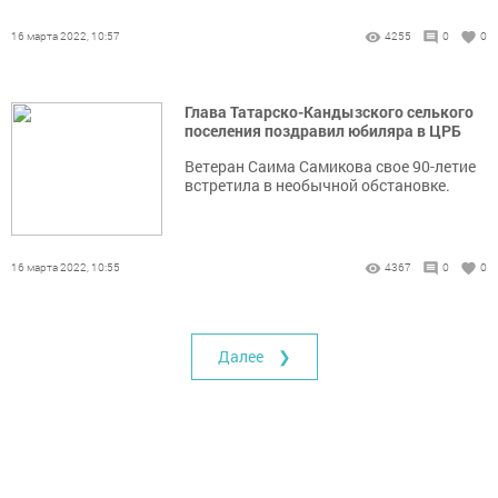
16 марта 2022, 10:57
4255
0
0
Глава Татарско-Кандызского селького
поселения поздравил юбиляра в ЦРБ
Ветеран Саима Самикова свое 90-летие
встретила в необычной обстановке.
16 марта 2022, 10:55
4367
0
0
Далее ❯