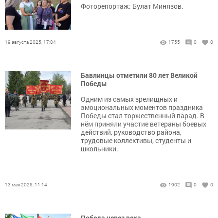
Фоторепортаж: Булат Минязов.
19 августа 2025, 17:04
1755
0
0
Бавлинцы отметили 80 лет Великой
Победы
Одним из самых зрелищных и
эмоциональных моментов праздника
Победы стал торжественный парад. В
нём приняли участие ветераны боевых
действий, руководство района,
трудовые коллективы, студенты и
школьники.
13 мая 2025, 11:14
1902
0
0
Победа через века