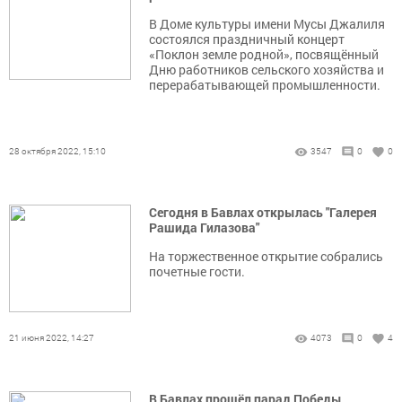
В Доме культуры имени Мусы Джалиля
состоялся праздничный концерт
«Поклон земле родной», посвящённый
Дню работников сельского хозяйства и
перерабатывающей промышленности.
28 октября 2022, 15:10
3547
0
0
Сегодня в Бавлах открылась "Галерея
Рашида Гилазова"
На торжественное открытие собрались
почетные гости.
21 июня 2022, 14:27
4073
0
4
В Бавлах прошёл парад Победы