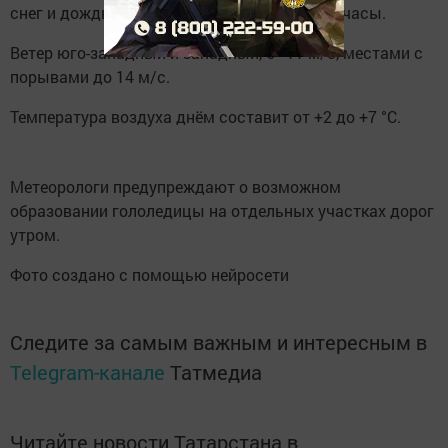
снег и дождь, преимущественно в дневные часы.
Ветер юго-западный и западный, 6–11 м/с, местами с
порывами до 14 м/с.
Температура воздуха днём составит от +2 до +7 °C.
Метеорологи предупреждают о возможном
образовании гололедицы на отдельных участках дорог
утром.
Фото создано с помощью нейросети
Следите за самым важным и интересным в
Telegram-канале
Татмедиа
Читайте новости Татарстана в