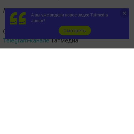
Минтруд РТ
А вы уже видели новое видео Tatmedia
Junior?
Cмотреть
Следите за самым важным и интересным в
Telegram-канале
Татмедиа
Читайте новости Татарстана в
национальном мессенджере MАХ:
https://max.ru/tatmedia
Подписывайтесь на
телеграм-канал "Бавлы-информ"
Перейти на страницу новости