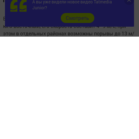
переменчиво облачным.
А вы уже видели новое видео Tatmedia
Junior?
Cмотреть
Ветер ожидается юго‑западный с переходом на
юго‑восточный, его скорость составит 4–9 м/с, при
этом в отдельных районах возможны порывы до 13 м/
с.
Температурный режим порадует жителей республики:
ночью столбики термометров покажут от +14 до +19 °C,
а днём воздух прогреется до +26…+31 °C.
Следите за самым важным и интересным в
Telegram-канале
Татмедиа