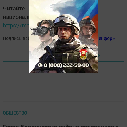
Читайте новости Татарстана в
национальном мессенджере MАХ:
https://max.ru/tatmedia
Подписывайтесь на
телеграм-канал "Бавлы-информ"
Перейти на страницу новости
ОБЩЕСТВО
Глава Бавлинского района встретился с