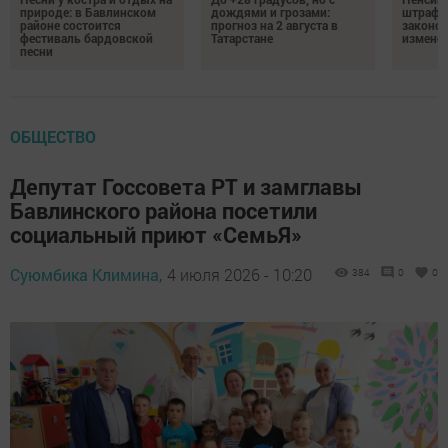
природе: в Бавлинском
дождями и грозами:
штрафы
районе состоится
прогноз на 2 августа в
законо
фестиваль бардовской
Татарстане
изменен
песни
ОБЩЕСТВО
Депутат Госсовета РТ и замглавы
Бавлинского района посетили
социальный приют «СемьЯ»
Суюмбика Климина,
4 июля 2026 - 10:20
384
0
0