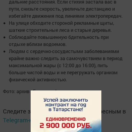
дальние расстояния. Если стихия застала вас в
пути, снизьте скорость, увеличьте дистанцию и
избегайте движения под линиями электропередач.
На улице обходите стороной рекламные щиты,
шаткие строительные леса и старые деревья.
Соблюдайте повышенную бдительность при
отдыхе вблизи водоемов.
Людям с сердечно-сосудистыми заболеваниями
крайне важно следить за самочувствием в период
максимальной жары (с 12:00 до 16:00), пить
больше чистой воды и не перегружать организм
физической активностью.
Фото: архив «Бавлы-информ»
Следите за самым важным и интересным в
Telegram-канале
Татмедиа