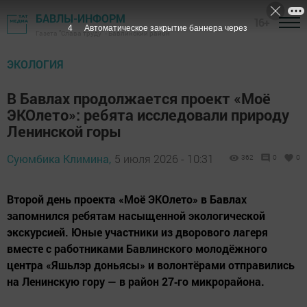
БАВЛЫ-ИНФОРМ
16+
3
Автоматическое закрытие баннера через
Газета "Слава труду" - Бавлинский район
ЭКОЛОГИЯ
В Бавлах продолжается проект «Моё
ЭКОлето»: ребята исследовали природу
Ленинской горы
Суюмбика Климина,
5 июля 2026 - 10:31
362
0
0
Второй день проекта «Моё ЭКОлето» в Бавлах
запомнился ребятам насыщенной экологической
экскурсией. Юные участники из дворового лагеря
вместе с работниками Бавлинского молодёжного
центра «Яшьлэр доньясы» и волонтёрами отправились
на Ленинскую гору — в район 27‑го микрорайона.