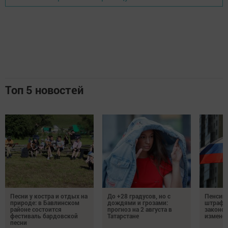
Топ 5 новостей
Песни у костра и отдых на
До +28 градусов, но с
Пенсии,
природе: в Бавлинском
дождями и грозами:
штрафы
районе состоится
прогноз на 2 августа в
законо
фестиваль бардовской
Татарстане
изменен
песни