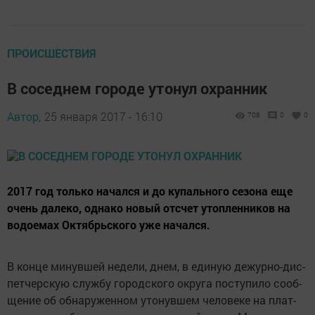
ПРОИСШЕСТВИЯ
В соседнем городе утонул охранник
Автор,
25 января 2017 - 16:10
708
0
0
2017 год толь­ко на­чал­ся и до ку­паль­но­го се­зона еще
очень да­леко, од­на­ко но­вый от­счет утоп­ленни­ков на
во­до­емах Октябрь­ско­го уже на­чал­ся.
В кон­це ми­нув­шей не­дели, днем, в еди­ную де­жур­но-дис­
петчер­скую служ­бу го­род­ско­го ок­ру­га пос­ту­пило со­об­
ще­ние об об­на­ружен­ном уто­нув­шем че­лове­ке на плат­