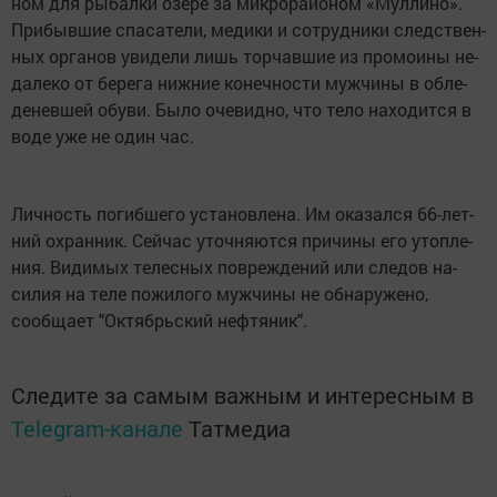
ном для ры­бал­ки озе­ре за мик­ро­рай­оном «Мул­ли­но».
При­быв­шие спа­сате­ли, ме­дики и сот­рудни­ки следс­твен­
ных ор­га­нов уви­дели лишь тор­чавшие из про­мо­ины не­
дале­ко от бе­рега ниж­ние ко­неч­ности муж­чи­ны в об­ле­
денев­шей обу­ви. Было оче­вид­но, что те­ло на­ходит­ся в
во­де уже не один час.
Лич­ность по­гиб­ше­го ус­та­нов­ле­на. Им ока­зал­ся 66-лет­
ний ох­ранник. Сей­час уточ­ня­ют­ся при­чины его утоп­ле­
ния. Види­мых те­лес­ных пов­режде­ний или сле­дов на­
силия на те­ле по­жило­го муж­чи­ны не об­на­руже­но,
сообщает "Октябрьский нефтяник".
Следите за самым важным и интересным в
Telegram-канале
Татмедиа