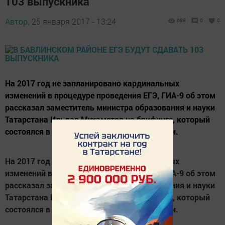
103 выпускника
Автор,
25 января 2017 - 13:24
698
0
0
На 2017 год не запланировано кардинальных
изменений в процедуре проведения ЕГЭ, ГИА-9 об этом
рассказал заместитель министра образования и науки
Татарстана Ильдар Мухаметов на брифинге, который
состоялся в кабинете министров республики.
На 2017 год не запланировано кардинальных
изменений в процедуре проведения ЕГЭ, ГИА-9 об этом
рассказал заместитель министра образования и науки
Татарстана Ильдар Мухаметов на брифинге, который
состоялся в кабинете министров республики.