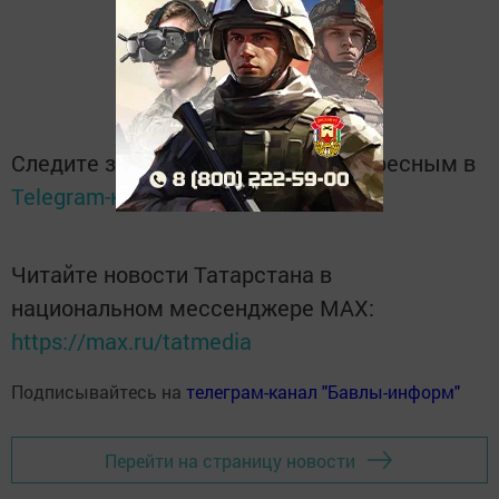
Следите за самым важным и интересным в
Telegram-канале
Татмедиа
Читайте новости Татарстана в
национальном мессенджере MАХ:
https://max.ru/tatmedia
Подписывайтесь на
телеграм-канал "Бавлы-информ"
Перейти на страницу новости