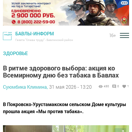
БАВЛЫ-ИНФОРМ
16+
Газета "Слава труду" - Бавлинский район
ЗДОРОВЬЕ
В ритме здорового выбора: акция ко
Всемирному дню без табака в Бавлах
Суюмбика Климина,
31 мая 2026 - 13:20
430
0
1
В Покровско‑Урустамакском сельском Доме культуры
прошла акция «Мы против табака».