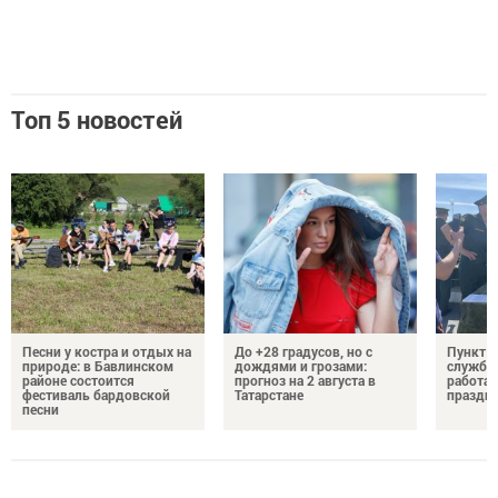
Топ 5 новостей
Песни у костра и отдых на
До +28 градусов, но с
Пункт о
природе: в Бавлинском
дождями и грозами:
службу 
районе состоится
прогноз на 2 августа в
работае
фестиваль бардовской
Татарстане
праздни
песни