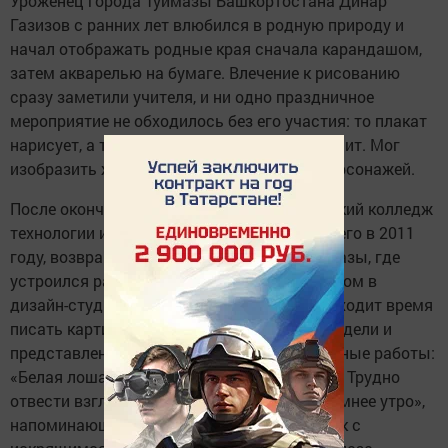
Уроженец города Туймазы Башкортостана Динар
Газизов с ранних лет влюбился в родную природу и
начал отображать родные края сначала карандашом,
затем акварелью на бумаге. Влечение к рисованию
сразу заметили учителя, и ни одно праздничное
мероприятие не обходилось без его участия: то плакат
нарисует, а то и стенгазету красочно оформит. Мог
изобразить животных, птиц, новогодних персонажей.
После окончания школы поступил в Уфимский колледж
технологии и дизайна и, успешно закончив его в 2011
году, возвращается на свою родину в Туймазы, где
устроился работать графическим дизайнером в
дизайн-студию. Вечерами после работы находит время
писать картины. За последний год свет увидели и
представлены на выставке его замечательные работы:
«Белая лошадь», «Вид на море», «3 апреля». Трудно
отвести взгляд от лучезарной картины «Зимнее утро»,
напоминающей январский солнечный денёк с