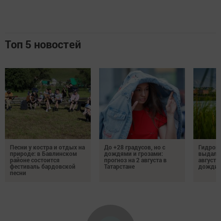
Топ 5 новостей
Песни у костра и отдых на
До +28 градусов, но с
Гидроме
природе: в Бавлинском
дождями и грозами:
выдалс
районе состоится
прогноз на 2 августа в
августе
фестиваль бардовской
Татарстане
дожди, 
песни