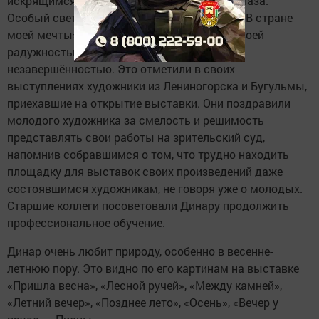
искрящимся снежком, до боли слепящим глаза.
Особый свет исходит от его произведения «В стране
моей мечты», магически притягивающей своей
радужностью, свежестью и в силу юности
незавершённостью. Это отметили в своих
выступлениях художники из Лениногорска и Бугульмы,
приехавшие на открытие выставки. Они поздравили
молодого художника за смелость и решимость
представлять свои работы на зрительский суд,
напомнив собравшимся о том, что трудно находить
площадку для выставок своих произведений даже
состоявшимся художникам, не говоря уже о молодых.
Старшие коллеги посоветовали Динару продолжить
профессиональное обучение.
Динар очень любит природу, особенно в весенне-
летнюю пору. Это видно по его картинам на выставке
«Пришла весна», «Лесной ручей», «Между камней»,
«Летний вечер», «Позднее лето», «Осень», «Вечер у