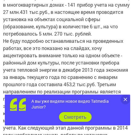
в многоквартирных домах - 141 прибор учета на сумму
27 млн.431 тыс.руб., в настоящее время проводится
установка на объектах социальной сферы
(образование, культура) в количестве 6 шт., на что
потребовалось 5 млн. 270 тыс. рублей.
Не буду подробно останавливаться на проведенных
работах, все это показано на слайдах, хочу
акцентировать внимание только на одном объекте -
районный дом культуры, после установки прибора
учета тепловой энергии в декабре 2013 года экономия
за январь текущего года по сравнению с январем
прошлого года составила 453,2 тыс.руб. Третьим
направлением по реализации программы является
проведение мероприятий по снижению потерь
А вы уже видели новое видео Tatmedia
электрической энергии. Проводится работа по
Junior?
капитальному ремонту электрических сетей в
Cмотреть
многоквартирых домах и установке новых приборов
учета. Как следующий этап данной программы в 2014
году необходимо начать работу по установке