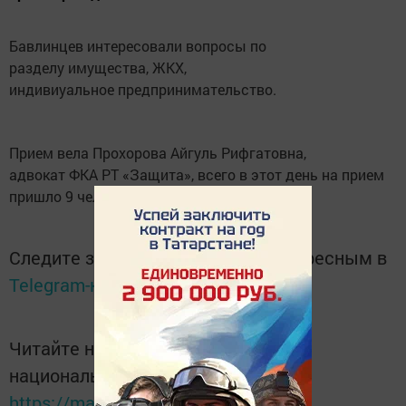
Бавлинцев интересовали вопросы по
разделу имущества, ЖКХ,
индивиуальное предпринимательство.
Прием вела Прохорова Айгуль Рифгатовна,
адвокат ФКА РТ «Защита», всего в этот день на прием
пришло 9 человек.
Следите за самым важным и интересным в
Telegram-канале
Татмедиа
Читайте новости Татарстана в
национальном мессенджере MАХ:
https://max.ru/tatmedia