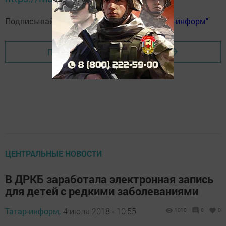
Подписывайтесь на
телеграм-канал "Бавлы-информ"
Перейти на страницу новости
ЦЕНТРАЛЬНЫЕ НОВОСТИ
В ДРКБ заработала электронная запись
для детей с редкими заболеваниями
Татар-информ,
4 июля 2018 - 10:55
1018
0
0