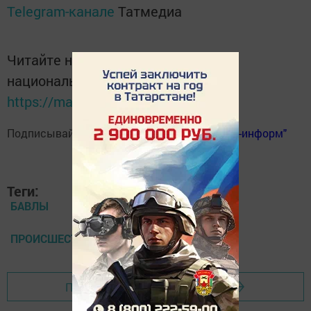
Telegram-канале
Татмедиа
Читайте новости Татарстана в
национальном мессенджере MАХ:
https://max.ru/tatmedia
Подписывайтесь на
телеграм-канал "Бавлы-информ"
Теги:
БАВЛЫ
ПРОИСШЕСТВИЯ
Перейти на страницу новости