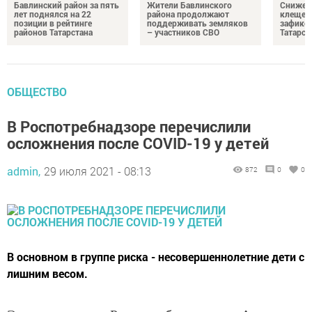
Бавлинский район за пять
Жители Бавлинского
Снижени
лет поднялся на 22
района продолжают
клещей
позиции в рейтинге
поддерживать земляков
зафикс
районов Татарстана
– участников СВО
Татарст
ОБЩЕСТВО
В Роспотребнадзоре перечислили
осложнения после COVID-19 у детей
admin,
29 июля 2021 - 08:13
872
0
0
В основном в группе риска - несовершеннолетние дети с
лишним весом.