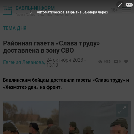
БАВЛЫ-ИНФОРМ
16+
4
Автоматическое закрытие баннера через
Газета "Слава труду" - Бавлинский район
ТЕМА ДНЯ
Районная газета «Слава труду»
доставлена в зону СВО
24 октября 2023 -
Евгения Леванова,
1089
0
1
13:10
Бавлинским бойцам доставили газеты «Слава труду» и
«Хезмэткэ дан» на фронт.