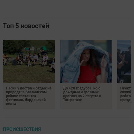
Топ 5 новостей
Песни у костра и отдых на
До +28 градусов, но с
Пункт о
природе: в Бавлинском
дождями и грозами:
службу 
районе состоится
прогноз на 2 августа в
работае
фестиваль бардовской
Татарстане
праздни
песни
ПРОИСШЕСТВИЯ