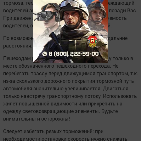
тормоза, тем самым подав сигнал, предупреждающий
водителей автомобилей, которые движутся позади Вас.
При движении в тумане повышается утомляемость
водителей, осторожность не будет излишней.
По возможности откажитесь от поездок на дальние
расстояния.
Пешеходам рекомендуется пересекать улицу только в
месте обозначенного пешеходного перехода. Не
перебегать трассу перед движущимся транспортом, т.к.
из-за скользкого дорожного покрытия тормозной путь
автомобиля значительно увеличивается. Двигаться
только навстречу транспортному потоку. Использовать
жилет повышенной видимости или прикрепить на
одежду световозвращающие элементы. Будьте
внимательны и осторожны!
Следует избегать резких торможений: при
необходимости остановки скорость нужно снижать