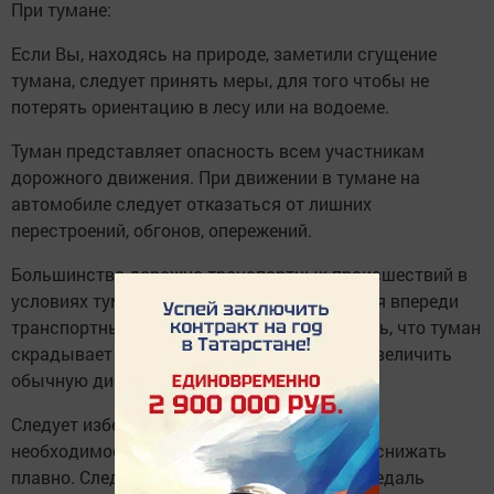
При тумане:
Если Вы, находясь на природе, заметили сгущение
тумана, следует принять меры, для того чтобы не
потерять ориентацию в лесу или на водоеме.
Туман представляет опасность всем участникам
дорожного движения. При движении в тумане на
автомобиле следует отказаться от лишних
перестроений, обгонов, опережений.
Большинство дорожно-транспортных происшествий в
условиях тумана происходит с движущимся впереди
транспортным средством. Важно учитывать, что туман
скрадывает расстояние – целесообразно увеличить
обычную дистанцию, снизить скорость.
Следует избегать резких торможений: при
необходимости остановки скорость нужно снижать
плавно. Следует несколько раз нажать на педаль