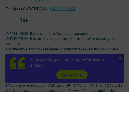
Телефон АО «ТАТМЕДИА»:
(843) 222 09 84
16+
© 2011 - 2026. Бавлы-информ. Все права защищены.
© ТАТМЕДИА. Все материалы, размещенные на сайте, защищены
законом.
Перепечатка, воспроизведение и распространение в любом объеме
информации,
размещенной на сайте, возможна только с письменного согласия
А вы уже видели новое видео Tatmedia
редакций СМИ.
Junior?
При поддержке Республиканского агентства по печати и массовым
Cмотреть
коммуникациям.
Наименование СМИ: Бавлы-информ
№ записи о регистрации СМИ, дата: ЭЛ № ФС 77 - 73781 от 12.10.2018
СМИ зарегистрированно Федеральной службой по надзору в сфере
связи,
информационных технологий и массовых коммуникаций
ФИО главного редактора: Кандаурова Мария Сергеевна
Адрес редакции: 423930, Российская Федерация, Республика
Татарстан, Бавлинский район, г.Бавлы, ул.Пионерская, д. 9
Телефон редакции: 5-64-47 (приемная)
Сообщить о фактах коррупции можно на эл.адрес редакции: