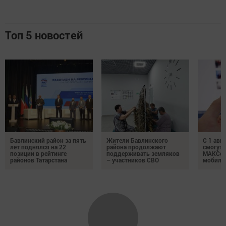
Топ 5 новостей
Бавлинский район за пять
Жители Бавлинского
С 1 авг
лет поднялся на 22
района продолжают
смогут 
позиции в рейтинге
поддерживать земляков
МАКСом
районов Татарстана
– участников СВО
мобиль