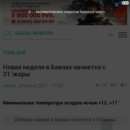
5
Автоматическое закрытие баннера через
БАВЛЫ-ИНФОРМ
16+
Газета "Слава труду" - Бавлинский район
ТЕМА ДНЯ
Новая неделя в Бавлах начнется с
31˚жары
admin,
20 июня 2021 - 15:59
1263
0
0
Минимальная температура воздуха ночью +13..+17 ˚.