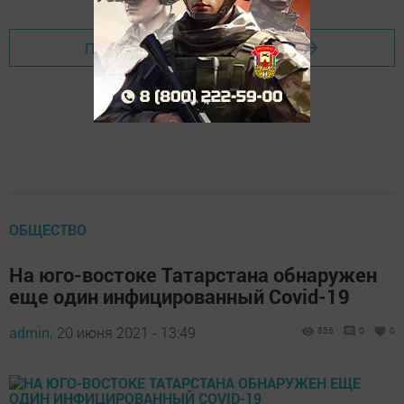
Перейти на страницу новости
ОБЩЕСТВО
На юго-востоке Татарстана обнаружен
еще один инфицированный Covid-19
admin,
20 июня 2021 - 13:49
856
0
0