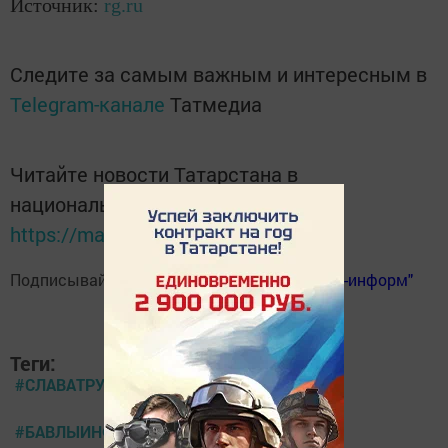
Источник:
rg.ru
Следите за самым важным и интересным в
Telegram-канале
Татмедиа
Читайте новости Татарстана в
национальном мессенджере MАХ:
https://max.ru/tatmedia
Подписывайтесь на
телеграм-канал "Бавлы-информ"
Теги:
#СЛАВАТРУДУ
#БАВЛЫИНФОРМ