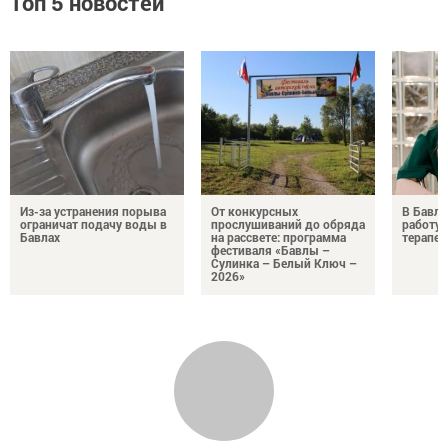
Топ 5 новостей
Из-за устранения порыва
От конкурсных
В Бавли
ограничат подачу воды в
прослушиваний до обряда
работу
Бавлах
на рассвете: программа
терапев
фестиваля «Бавлы –
Сулинка – Белый Ключ –
2026»