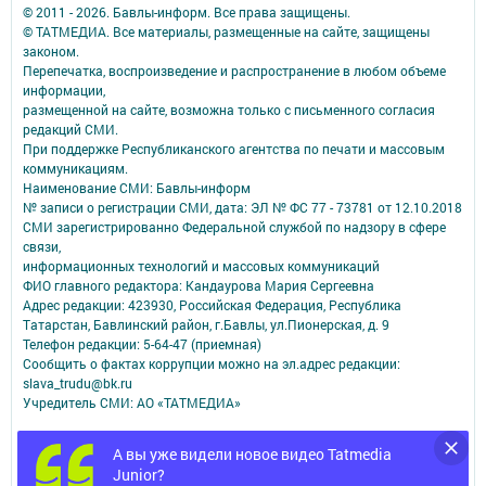
© 2011 - 2026. Бавлы-информ. Все права защищены.
© ТАТМЕДИА. Все материалы, размещенные на сайте, защищены
законом.
Перепечатка, воспроизведение и распространение в любом объеме
информации,
размещенной на сайте, возможна только с письменного согласия
редакций СМИ.
При поддержке Республиканского агентства по печати и массовым
коммуникациям.
Наименование СМИ: Бавлы-информ
№ записи о регистрации СМИ, дата: ЭЛ № ФС 77 - 73781 от 12.10.2018
СМИ зарегистрированно Федеральной службой по надзору в сфере
связи,
информационных технологий и массовых коммуникаций
ФИО главного редактора: Кандаурова Мария Сергеевна
Адрес редакции: 423930, Российская Федерация, Республика
Татарстан, Бавлинский район, г.Бавлы, ул.Пионерская, д. 9
Телефон редакции: 5-64-47 (приемная)
Сообщить о фактах коррупции можно на эл.адрес редакции:
slava_trudu@bk.ru
Учредитель СМИ: АО «ТАТМЕДИА»
Антикоррупционная политика
А вы уже видели новое видео Tatmedia
АО «ТАТМЕДИА» использует «cookie»
для персонализации сервисов и
Junior?
удобства пользователей сайтом.