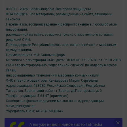
© 2011 - 2026. Бавлы-информ. Все права защищены.
© ТАТМЕДИА. Все материалы, размещенные на сайте, защищены
законом.
Перепечатка, воспроизведение и распространение в любом объеме
информации,
размещенной на сайте, возможна только с письменного согласия
редакций СМИ.
При поддержке Республиканского агентства по печати и массовым
коммуникациям.
Наименование СМИ: Бавлы-информ
№ записи о регистрации СМИ, дата: ЭЛ № ФС 77 - 73781 от 12.10.2018
СМИ зарегистрированно Федеральной службой по надзору в сфере
связи,
информационных технологий и массовых коммуникаций
ФИО главного редактора: Кандаурова Мария Сергеевна
Адрес редакции: 423930, Российская Федерация, Республика
Татарстан, Бавлинский район, г.Бавлы, ул.Пионерская, д. 9
Телефон редакции: 5-64-47 (приемная)
Сообщить о фактах коррупции можно на эл.адрес редакции:
slava_trudu@bk.ru
Учредитель СМИ: АО «ТАТМЕДИА»
Антикоррупционная политика
А вы уже видели новое видео Tatmedia
АО «ТАТМЕДИА» использует «cookie»
для персонализации сервисов и