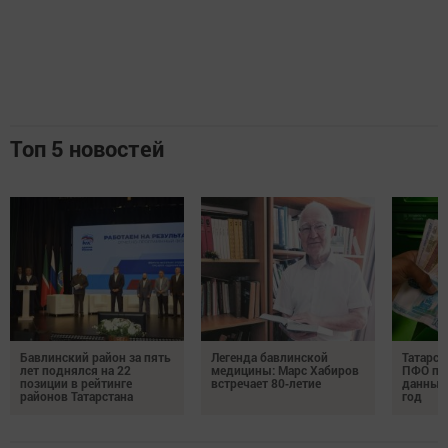
Топ 5 новостей
Бавлинский район за пять
Легенда бавлинской
Татарст
лет поднялся на 22
медицины: Марс Хабиров
ПФО по 
позиции в рейтинге
встречает 80‑летие
данные 
районов Татарстана
год