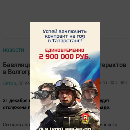
НОВОСТИ
Бавлинцы скорбят по жертвам терактов
в Волгограде
Автор,
30 декабря 2013 - 19:11
758
0
0
31 декабря в православном храме Бавлов будет
отслужена панихида по погибшим в Волгограде.
Сегодня аппаратное совещание главы Бавлинского