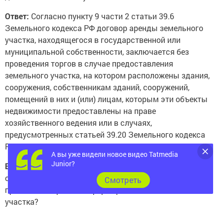
Ответ:
Согласно пункту 9 части 2 статьи 39.6
Земельного кодекса РФ договор аренды земельного
участка, находящегося в государственной или
муниципальной собственности, заключается без
проведения торгов в случае предоставления
земельного участка, на котором расположены здания,
сооружения, собственникам зданий, сооружений,
помещений в них и (или) лицам, которым эти объекты
недвижимости предоставлены на праве
хозяйственного ведения или в случаях,
предусмотренных статьей 39.20 Земельного кодекса
РФ, на праве оперативного управления.
А вы уже видели новое видео Tatmedia
Junior?
Вопрос:
Обязан ли победитель торгов возместить
организатору торгов расходы, связанные с
Cмотреть
проведением работ по формированию земельного
участка?