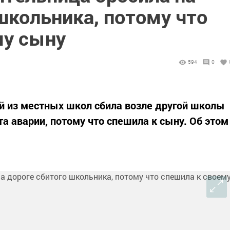
школьника, потому что
му сыну
594
0
й из местных школ сбила возле другой школы
та аварии, потому что спешила к сыну. Об этом