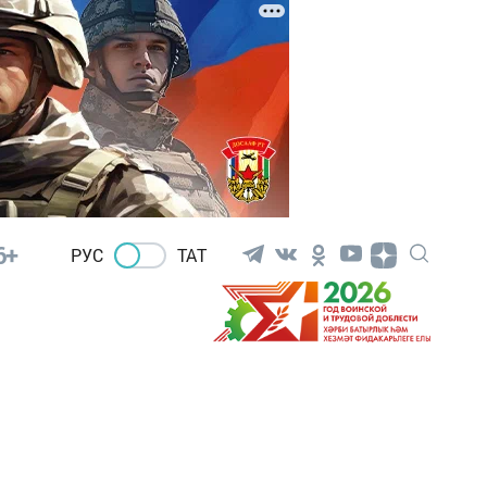
6+
РУС
ТАТ