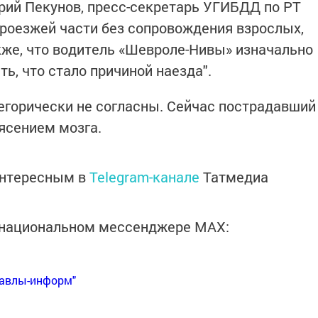
трий Пекунов, пресс-секретарь УГИБДД по РТ
проезжей части без сопровождения взрослых,
же, что водитель «Шевроле-Нивы» изначально
ь, что стало причиной наезда".
егорически не согласны. Сейчас пострадавший
рясением мозга.
интересным в
Telegram-канале
Татмедиа
в национальном мессенджере MАХ:
Бавлы-информ"