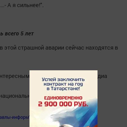
..- А я сильнее!".
 всего 5 лет
в этой страшной аварии сейчас находятся в
интересным в
Telegram-канале
Татмедиа
в национальном мессенджере MАХ:
Бавлы-информ"