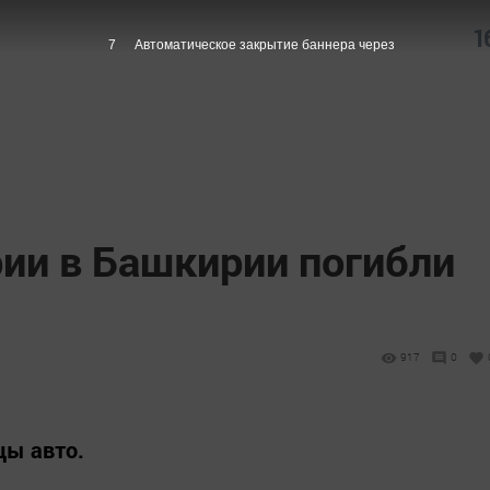
1
6
Автоматическое закрытие баннера через
рии в Башкирии погибли
917
0
цы авто.