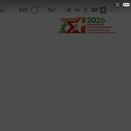
6+
РУС
ТАТ
0