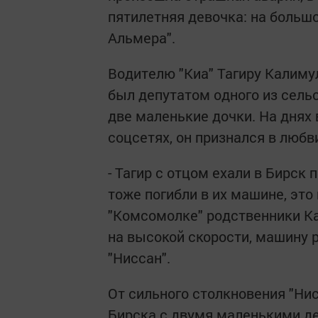
пятилетняя девочка: на большо
Альмера".
Водителю "Киа" Тагиру Калимул
был депутатом одного из сельс
две маленькие дочки. На днях 
соцсетях, он признался в любви
- Тагир с отцом ехали в Бирск
тоже погибли в их машине, это
"Комсомолке" родственники Ка
на высокой скорости, машину р
"Ниссан".
От сильного столкновения "Нис
Бирска с двумя маленькими д