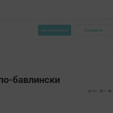
Отправить
Авторизоваться
по-бавлински
868
0