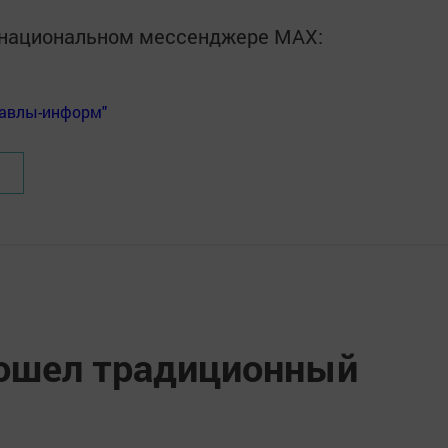
в национальном мессенджере MАХ:
Бавлы-информ"
рошел традиционный