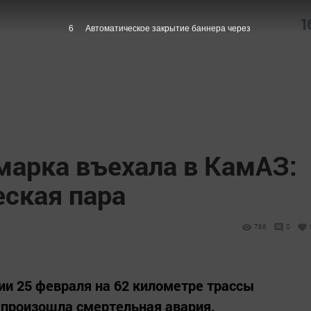
1
5
Автоматическое закрытие баннера через
марка въехала в КамАЗ:
еская пара
786
0
и 25 февраля на 62 километре трассы
т произошла смертельная авария.