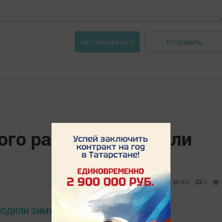
Отправить
Авторизоваться
ого района проводили
820
0