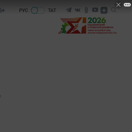
6+
РУС
ТАТ
0