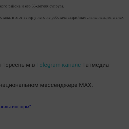
ого района и его 55-летняя супруга.
тана, в этот вечер у него не работала аварийная сигнализация, а знак
интересным в
Telegram-канале
Татмедиа
в национальном мессенджере MАХ:
Бавлы-информ"