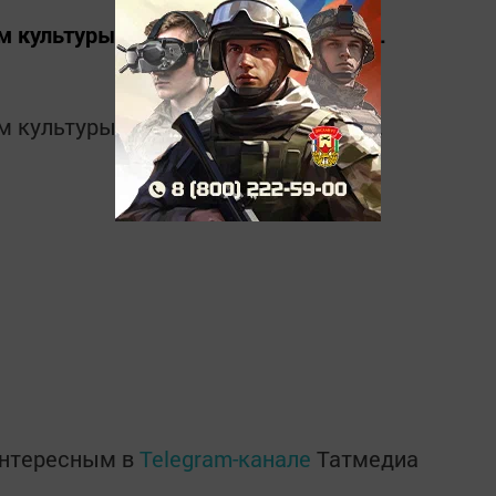
ом культуры устроили проводы зимы.
м культуры устроили проводы зимы.
интересным в
Telegram-канале
Татмедиа