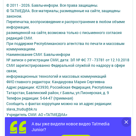
© 2011 - 2026. Бавлы-информ. Все права защищены.
© ТАТМЕДИА. Все материалы, размещенные на сайте, защищены
законом.
Перепечатка, воспроизведение и распространение в любом объеме
информации,
размещенной на сайте, возможна только с письменного согласия
редакций СМИ.
При поддержке Республиканского агентства по печати и массовым
коммуникациям.
Наименование СМИ: Бавлы-информ
№ записи о регистрации СМИ, дата: ЭЛ № ФС 77 - 73781 от 12.10.2018
СМИ зарегистрированно Федеральной службой по надзору в сфере
связи,
информационных технологий и массовых коммуникаций
ФИО главного редактора: Кандаурова Мария Сергеевна
Адрес редакции: 423930, Российская Федерация, Республика
Татарстан, Бавлинский район, г.Бавлы, ул.Пионерская, д. 9
Телефон редакции: 5-64-47 (приемная)
Сообщить о фактах коррупции можно на эл.адрес редакции:
slava_trudu@bk.ru
Учредитель СМИ: АО «ТАТМЕДИА»
А вы уже видели новое видео Tatmedia
Антикоррупционная политика
Junior?
АО «ТАТМЕДИА» использует «cookie»
для персонализации сервисов и