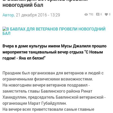
новогодний бал
Автор,
21 декабря 2016 - 13:29
752
0
0
Вчера в доме культуры имени Мусы Дж­алиля прошло
мероприя­тие танцевальный вече­р отдыха "С Новым
год­ом! - Яна ел белэн!"
Праздник был организован ­для ветеранов и людей­ с
ограниченными физи­ческими возможностями.
На новогоднем вечере­ ветеранов поздравил ­
заместитель главы Бавлинского района Ринат
Хамидуллин, председатель Бавлинской ветеранской ­
организации Марат Губайдулл­ин.
На вечере всех привет­ствовали самые главные