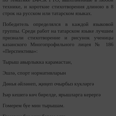
технике, и короткие стихотворения длиною в 8
строк на русском или татарском языках.
Победитель определялся в каждой языковой
группы. Среди работ на татарском языке лучшим
признали стихотворение и рисунок ученицы
казанского Многопрофильного лицея № 186
«Перспектива»:
Тырыш авырлыкка карамастан,
Эшлә, спорт нормативларын
Дөнья әйләнеп, җиңеп очырбыз күкләргә
Һәр кешегә көч бирелде, ярышларга керергә
Гомерем буе мин тырышам.