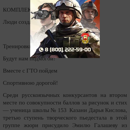
КОМПЛЕКС спорта и здоровья
Люди создали давно.
Тренировки, физкультура
Будут нам подмогой!
Вместе с ГТО пойдем
Спортивною дорогой!
Среди русскоязычных конкурсантов на втором
месте по совокупности баллов за рисунок и стих
— ученица школы № 153 Казани Дарья Кислова,
третью ступень творческого пьедестала в этой
группе жюри присудило Эмилю Галашеву из