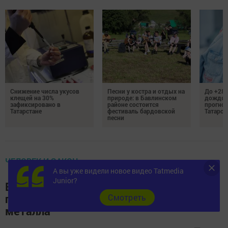
Снижение числа укусов
Песни у костра и отдых на
До +28 
клещей на 30%
природе: в Бавлинском
дождям
зафиксировано в
районе состоится
прогноз
Татарстане
фестиваль бардовской
Татарст
песни
ЧЕЛОВЕК И ЗАКОН
А вы уже видели новое видео Tatmedia
Junior?
В Бавлинском районе участились
преступления, связанные с хищением
Cмотреть
металла