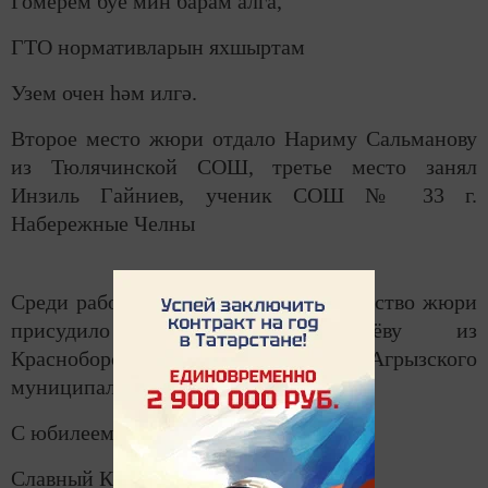
Гомерем буе мин барам алга,
ГТО нормативларын яхшыртам
Узем очен һәм илгә.
Второе место жюри отдало Нариму Сальманову
из Тюлячинской СОШ, третье место занял
Инзиль Гайниев, ученик СОШ № 33 г.
Набережные Челны
Среди работ на русском языке первенство жюри
присудило Денису Пономарёву из
Красноборской СОШ Агрызского
муниципального района:
С юбилеем поздравляем
Славный КОМПЛЕКС ГТО!