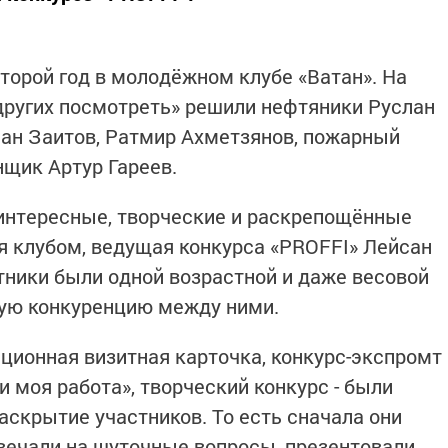
торой год в молодёжном клубе «Ватан». На
 других посмотреть» решили нефтяники Руслан
ан Заитов, Ратмир Ахметзянов, пожарный
щик Артур Гареев.
ь интересные, творческие и раскрепощённые
ая клубом, ведущая конкурса «PROFFI» Лейсан
стники были одной возрастной и даже весовой
вую конкуренцию между ними.
иционная визитная карточка, конкурс-экспромт
и моя работа», творческий конкурс - были
аскрытие участников. То есть сначала они
твечали на шуточные вопросы, презентовали