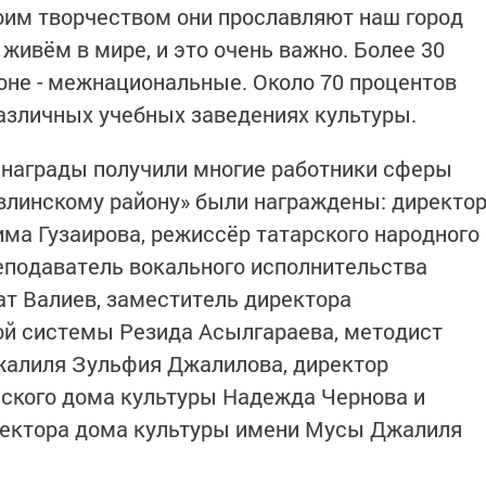
воим творчеством они прославляют наш город
живём в мире, и это очень важно. Более 30
оне - межнациональные. Около 70 процентов
азличных учебных заведениях культуры.
 награды получили многие работники сферы
влинскому району» были награждены: директо
има Гузаирова, режиссёр татарского народного
еподаватель вокального исполнительства
т Валиев, заместитель директора
ой системы Резида Асылгараева, методист
алиля Зульфия Джалилова, директор
ьского дома культуры Надежда Чернова и
ектора дома культуры имени Мусы Джалиля