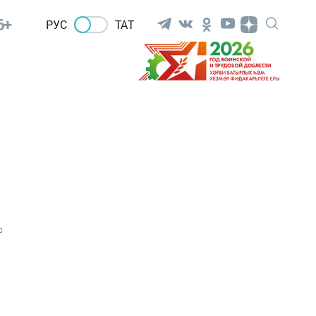
6+
РУС
ТАТ
0