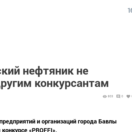
1
ский нефтяник не
другим конкурсантам
803
0
предприятий и организаций города Бавлы
м конкурсе «PROFFI».