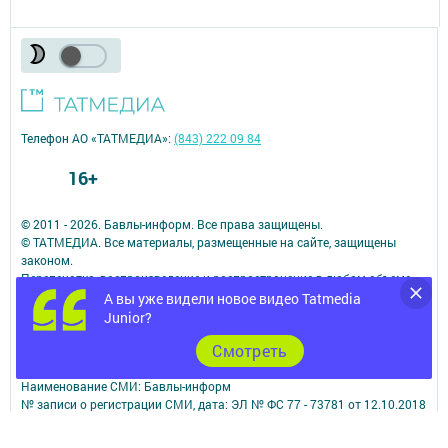
Телефон АО «ТАТМЕДИА»:
(843) 222 09 84
16+
© 2011 - 2026. Бавлы-информ. Все права защищены.
© ТАТМЕДИА. Все материалы, размещенные на сайте, защищены
законом.
Перепечатка, воспроизведение и распространение в любом объеме
информации,
А вы уже видели новое видео Tatmedia
размещенной на сайте, возможна только с письменного согласия
Junior?
редакций СМИ.
Cмотреть
При поддержке Республиканского агентства по печати и массовым
коммуникациям.
Наименование СМИ: Бавлы-информ
№ записи о регистрации СМИ, дата: ЭЛ № ФС 77 - 73781 от 12.10.2018
СМИ зарегистрированно Федеральной службой по надзору в сфере
связи,