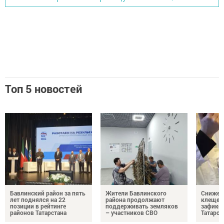
Топ 5 новостей
Бавлинский район за пять
Жители Бавлинского
Снижени
лет поднялся на 22
района продолжают
клещей
позиции в рейтинге
поддерживать земляков
зафикс
районов Татарстана
– участников СВО
Татарст