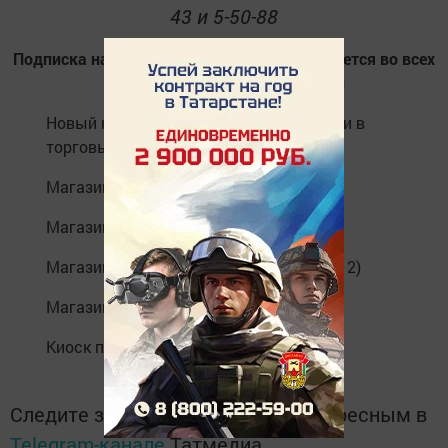
43 и 5-50-88
Подписка на газету «Слава труду» принимается во всех
отделениях почты и в редакции
Новый номер газеты можно приобрести в
торговых точках:
Магазин «Продукты» (ул. Х.Такташа, 5)
Магазин «Атлант» (ул. Пионерская, 4а)
Магазин «Мандарин» (ул. Куйбышева, 12)
Магазин «Кулинария» (пер. Кирова, 7)
Киоск почты (пл. Победы, 6)
Следите за самым важным и интересным в
Telegram-канале
Татмедиа