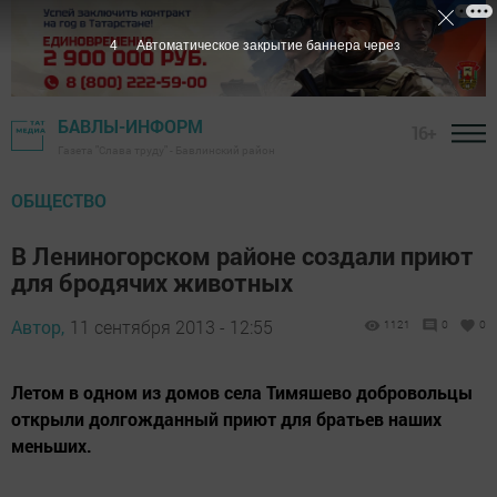
3
Автоматическое закрытие баннера через
БАВЛЫ-ИНФОРМ
16+
Газета "Слава труду" - Бавлинский район
ОБЩЕСТВО
В Лениногорском районе создали приют
для бродячих животных
Автор,
11 сентября 2013 - 12:55
1121
0
0
Летом в одном из домов села Тимяшево добровольцы
открыли долгожданный приют для братьев наших
меньших.