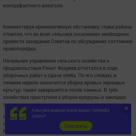
контрафактного алкоголя.
Комментируя криминогенную обстановку, глава района
отметил, что во всех сельских поселениях необходимо
провести заседания Советов по обсуждению состояния
правопорядка.
Начальник управления сельского хозяйства и
продовольствия Ринат Фахреев отчитался в ходе
уборочных работ и сдаче хлеба. По его словам, в
течение недели закончится уборка яровых зерновых
культур, также завершается посев озимых. В трёх
хозяйствах приступили к уборке кукурузы и закладке
силоса.
А вы уже видели новое видео Tatmedia
Junior?
На совещании также рассматривались вопросы
проведения экологического субботника «Зелёная
Cмотреть
Россия» и месячника «Экстремизму - нет!», подготовки