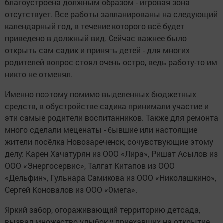
благоустроена должным образом - игровая зона
отсутствует. Все работы запланированы на следующий
календарный год, в течение которого всё будет
приведено в должный вид. Сейчас важнее было
открыть сам садик и принять детей - для многих
родителей вопрос стоял очень остро, ведь работу-то им
никто не отменял.
Именно поэтому помимо выделенных бюджетных
средств, в обустройстве садика принимали участие и
эти самые родители воспитанников. Также для ремонта
много сделали меценаты - бывшие или настоящие
жители посёлка Новозареченск, сочувствующие этому
делу: Карен Хачатурян из ООО «Лира», Ришат Асылов из
ООО «Энергосервис», Талгат Китапов из ООО
«Дельфин», Гульнара Самикова из ООО «Николашкино»,
Сергей Коновалов из ООО «Омега».
Яркий забор, огораживающий территорию детсада,
вызвал множество улыбок у приехавших на открытие