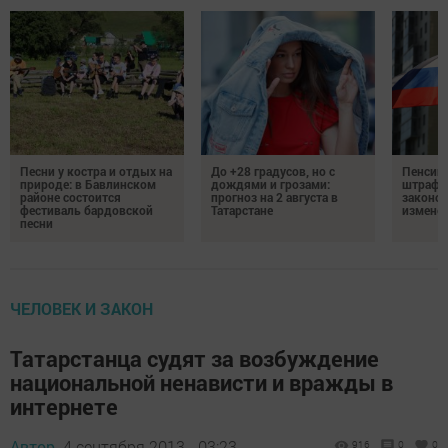
Песни у костра и отдых на
До +28 градусов, но с
Пенсии,
природе: в Бавлинском
дождями и грозами:
штрафы
районе состоится
прогноз на 2 августа в
законо
фестиваль бардовской
Татарстане
изменен
песни
ЧЕЛОВЕК И ЗАКОН
Татарстанца судят за возбуждение
национальной ненависти и вражды в
интернете
Автор,
4 сентября 2013 - 03:23
916
0
0