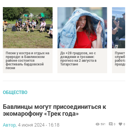
Песни у костра и отдых на
До +28 градусов, но с
Пункт о
природе: в Бавлинском
дождями и грозами:
службу 
районе состоится
прогноз на 2 августа в
работае
фестиваль бардовской
Татарстане
праздни
песни
ОБЩЕСТВО
Бавлинцы могут присоединиться к
экомарофону «Трек года»
Автор,
4 июня 2024 - 16:18
591
0
0