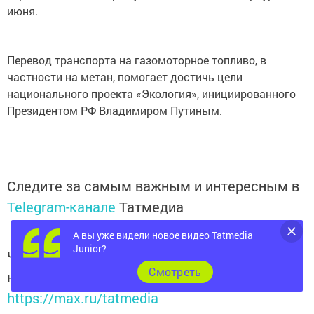
июня.
Перевод транспорта на газомоторное топливо, в
частности на метан, помогает достичь цели
национального проекта «Экология», инициированного
Президентом РФ Владимиром Путиным.
Следите за самым важным и интересным в
Telegram-канале
Татмедиа
А вы уже видели новое видео Tatmedia
Junior?
Читайте новости Татарстана в
Cмотреть
национальном мессенджере MАХ:
https://max.ru/tatmedia