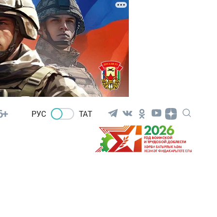
6+
РУС
ТАТ