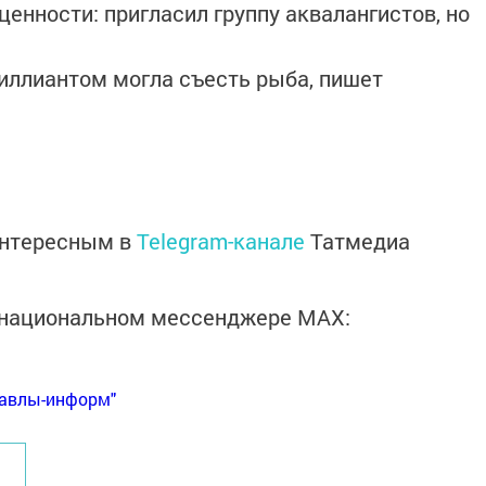
енности: пригласил группу аквалангистов, но
риллиантом могла съесть рыба, пишет
интересным в
Telegram-канале
Татмедиа
в национальном мессенджере MАХ:
Бавлы-информ"