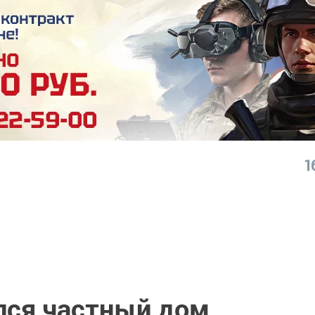
1
елся частный дом