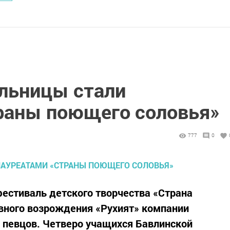
льницы стали
раны поющего соловья»
777
0
естиваль детского творчества «Страна
вного возрождения «Рухият» компании
а певцов. Четверо учащихся Бавлинской