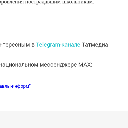
оровления пострадавшим школьникам.
интересным в
Telegram-канале
Татмедиа
в национальном мессенджере MАХ:
Бавлы-информ"