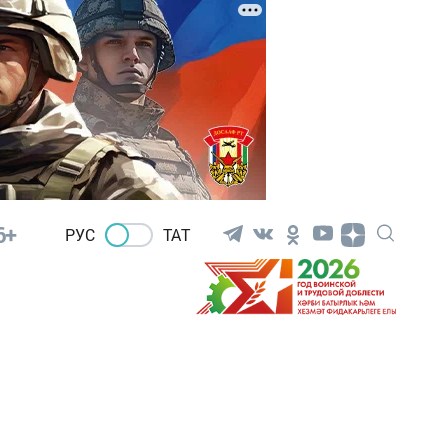
6+
РУС
ТАТ