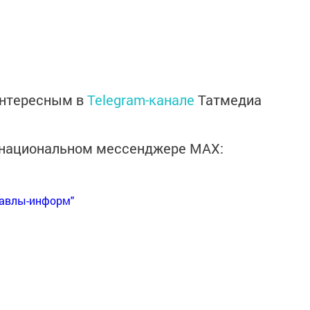
интересным в
Telegram-канале
Татмедиа
в национальном мессенджере MАХ:
Бавлы-информ"