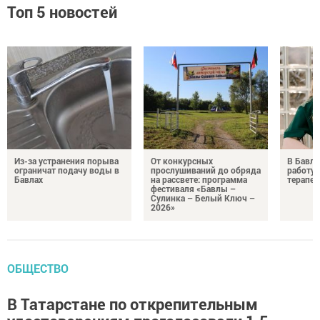
Топ 5 новостей
Из-за устранения порыва
От конкурсных
В Бавли
ограничат подачу воды в
прослушиваний до обряда
работу
Бавлах
на рассвете: программа
терапев
фестиваля «Бавлы –
Сулинка – Белый Ключ –
2026»
ОБЩЕСТВО
В Татарстане по открепительным