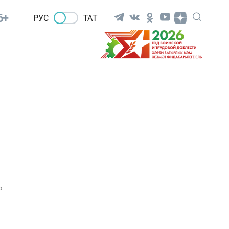
6+
РУС
ТАТ
0