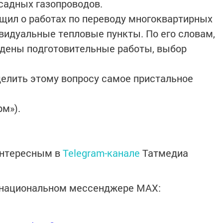
садных газопроводов.
щил о работах по переводу многоквартирных
видуальные тепловые пункты. По его словам,
едены подготовительные работы, выбор
елить этому вопросу самое пристальное
рм»).
интересным в
Telegram-канале
Татмедиа
в национальном мессенджере MАХ: