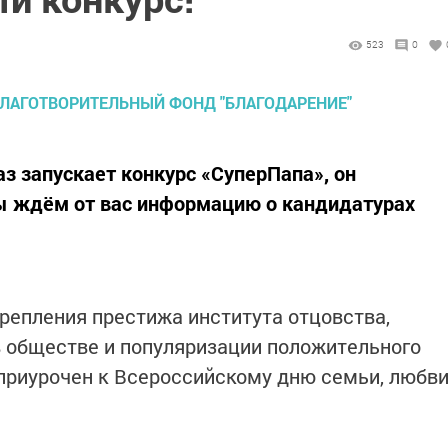
523
0
раз запускает конкурс «СуперПапа», он
 ждём от вас информацию о кандидатурах
крепления престижа института отцовства,
 обществе и популяризации положительного
приурочен к Всероссийскому дню семьи, любв