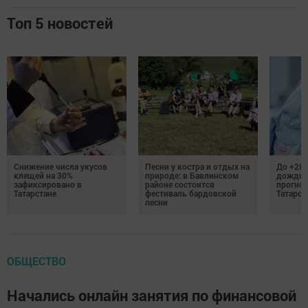
Топ 5 новостей
Снижение числа укусов
Песни у костра и отдых на
До +28 
клещей на 30%
природе: в Бавлинском
дождям
зафиксировано в
районе состоится
прогноз
Татарстане
фестиваль бардовской
Татарст
песни
ОБЩЕСТВО
Начались онлайн занятия по финансовой