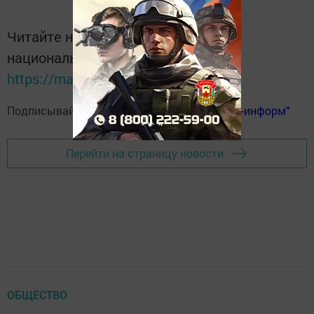
Читайте новости Татарстана в
национальном мессенджере MАХ:
https://max.ru/tatmedia
Подписывайтесь на
телеграм-канал "Бавлы-информ"
Перейти на страницу новости
ОБЩЕСТВО