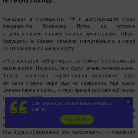
по 3 марта 2024 года.
Кандидат в Президенты РФ и действующий глава
государства Владимир Путин на встрече
с доверенными лицами назвал предстоящие «Игры
будущего» в Казани самыми масштабными в мире
состязаниями по киберспорту.
«Что касается киберспорта, то сейчас соревнования
намечаются. Надеюсь, они будут очень интересными.
Такого масштаба соревнования подобного рода
ни одна страна мира еще не проводила. Мы здесь
делаем первые шаги», — подчеркнул российский лидер
(цитата по ТАСС).
А вы уже видели новое видео Tatmedia
Junior?
«Очень бы хотелось, чтобы это привлекло большое
количество прежде всего молодых людей, которые
Cмотреть
интересуются такими современными видами спорта.
Мы будем обязательно это продолжать», — пообещал