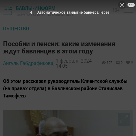
БАВЛЫ-ИНФОРМ
16+
3
Автоматическое закрытие баннера через
Газета "Слава труду" - Бавлинский район
ОБЩЕСТВО
Пособии и пенсии: какие изменения
ждут бавлинцев в этом году
1 февраля 2024 -
Айгуль Габдрафикова,
907
0
0
14:05
Об этом рассказал руководитель Клиентской службы
(на правах отдела) в Бавлинском районе Станислав
Тимофеев