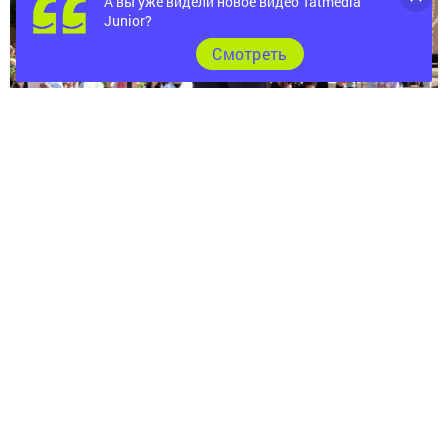
А вы уже видели новое видео Tatmedia
Junior?
Cмотреть
– Хочу поблагодарить наших воспитателей,
учителей, тренеров – тех, кто помогает
нашим детям расти умными, успешными,
спортивными. И, конечно, огромное спасибо
родителям – за ваше внимание и заботу! А
детям я хочу пожелать самого главного –
хорошо отдохнуть на каникулах, набраться
сил и здоровья перед новым учебным годом,
– обратился он к собравшимся.
В ходе торжественной церемонии глава района вручил
благодарственные письма и другие награды
школьникам и хореографическому коллективу