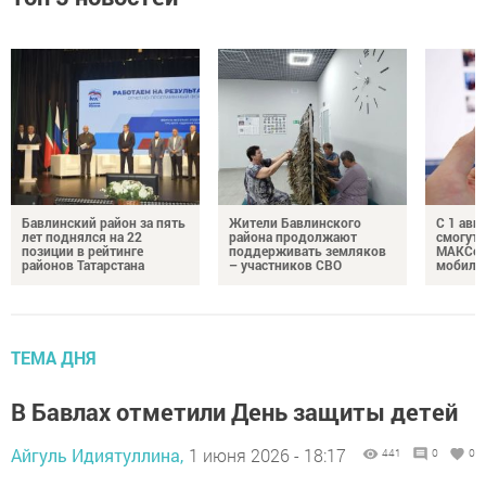
Бавлинский район за пять
Жители Бавлинского
С 1 авг
лет поднялся на 22
района продолжают
смогут 
позиции в рейтинге
поддерживать земляков
МАКСом
районов Татарстана
– участников СВО
мобиль
ТЕМА ДНЯ
В Бавлах отметили День защиты детей
Айгуль Идиятуллина,
1 июня 2026 - 18:17
441
0
0