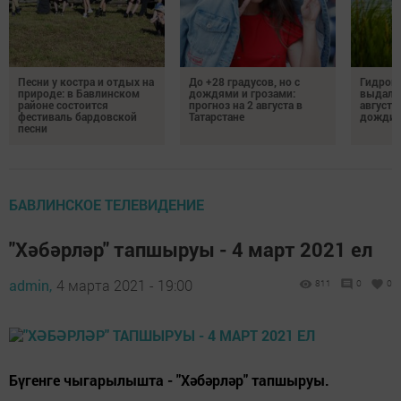
Песни у костра и отдых на
До +28 градусов, но с
Гидроме
природе: в Бавлинском
дождями и грозами:
выдалс
районе состоится
прогноз на 2 августа в
августе
фестиваль бардовской
Татарстане
дожди, 
песни
БАВЛИНСКОЕ ТЕЛЕВИДЕНИЕ
"Хәбәрләр" тапшыруы - 4 март 2021 ел
admin,
4 марта 2021 - 19:00
811
0
0
Бүгенге чыгарылышта - "Хәбәрләр" тапшыруы.