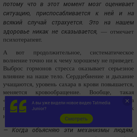
потому что в этот момент мозг оценивает
ситуацию, приспосабливается к ней и на
всякий случай страхуется. Это на нашем
здоровье никак не сказывается,
— отмечает
психотерапевт.
А вот продолжительное, систематическое
волнение точно ни к чему хорошему не приведет.
Выброс гормонов стресса оказывает серьезное
влияние на наше тело. Сердцебиение и дыхание
учащаются, уровень сахара в крови повышается,
меняется кровообращение. Вообще, такая
«акция» обычно не вредит. Но если она
А вы уже видели новое видео Tatmedia
происходит часто, то может приводить к
Junior?
нарушению работы сердца.
Cмотреть
— Когда объясняю эти механизмы людям,