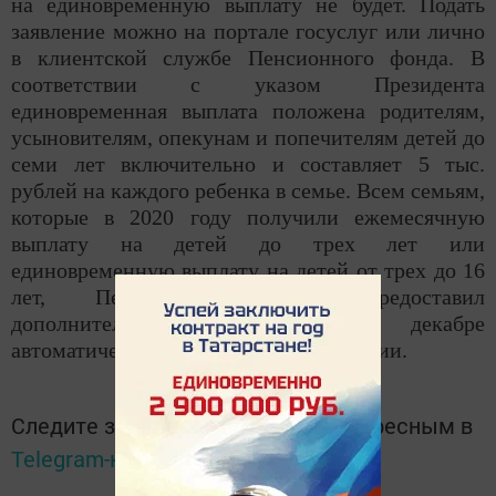
на единовременную выплату не будет. Подать
заявление можно на портале госуслуг или лично
в клиентской службе Пенсионного фонда. В
соответствии с указом Президента
единовременная выплата положена родителям,
усыновителям, опекунам и попечителям детей до
семи лет включительно и составляет 5 тыс.
рублей на каждого ребенка в семье. Всем семьям,
которые в 2020 году получили ежемесячную
выплату на детей до трех лет или
единовременную выплату на детей от трех до 16
лет, Пенсионный фонд предоставил
дополнительную выплату в декабре
автоматически», — сказано в сообщении.
Следите за самым важным и интересным в
Telegram-канале
Татмедиа