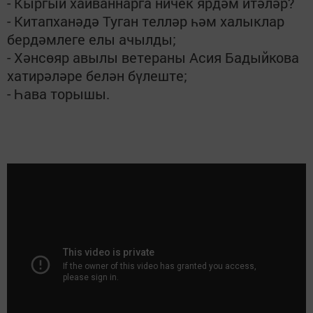
- Кыргый хайваннарга ничек ярдәм итәләр?
- Китапханәдә Туган телләр һәм халыклар
бердәмлеге елы ачылды;
- Хәнсөяр авылы ветераны Асия Бадыйкова
хатирәләре белән бүлеште;
- Һава торышы.