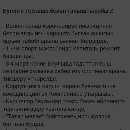
Бугенге темалар белән таныштырабыз:
- Волонтерлар коронавирус инфекциясе
белән алдынгы көрәштә булган ашыгыч
ярдәм табибларына рәхмәт белдерде;
- 1 нче спорт мәктәбендә капиталь ремонт
башланды;
- 3-4 март көнне Баулыда гадәттән тыш
хәлләрне халыкка хәбәр итү системаларына
тикшерү үткәрелде;
- Коррупциягә каршы көрәш буенча эшне
координацияләү Комиссиясе утырышы;
- Күршеләр баулылар тәҗрибәсен өйрәнергә
тернәкләндерү үзәгенә килде;
- “Татар малае” бәйгесенең нәтиҗәләре
билгеле булды;