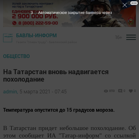
2
Автоматическое закрытие баннера через
БАВЛЫ-ИНФОРМ
16+
Газета "Слава труду" - Бавлинский район
ОБЩЕСТВО
На Татарстан вновь надвигается
похолодание
admin,
5 марта 2021 - 07:45
859
0
0
Температура опустится до 15 градусов мороза.
В Татарстан придет небольшое похолодание. Об
этом сообщает ИА "Татар-информ" со ссылкой