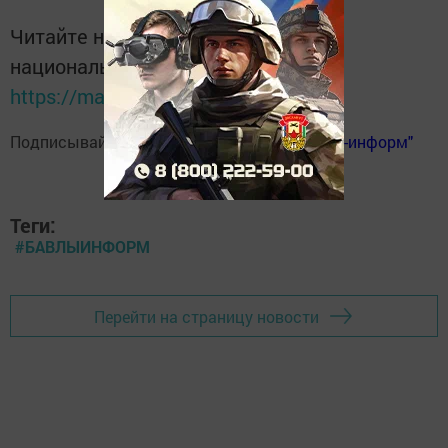
Читайте новости Татарстана в
национальном мессенджере MАХ:
https://max.ru/tatmedia
Подписывайтесь на
телеграм-канал "Бавлы-информ"
Теги:
#БАВЛЫИНФОРМ
Перейти на страницу новости