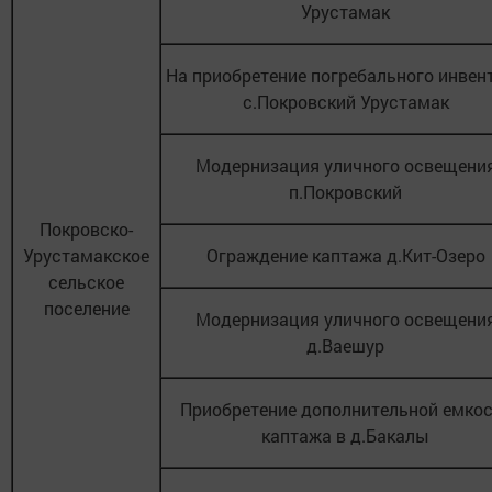
Урустамак
На приобретение погребального инвен
с.Покровский Урустамак
Модернизация уличного освещени
п.Покровский
Покровско-
Урустамакское
Ограждение каптажа д.Кит-Озеро
сельское
поселение
Модернизация уличного освещени
д.Ваешур
Приобретение дополнительной емко
каптажа в д.Бакалы