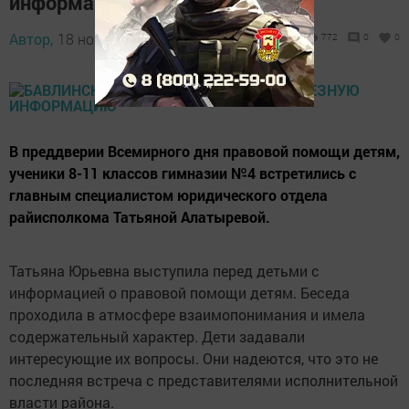
информацию
Автор,
18 ноября 2016 - 11:52
772
0
0
В преддверии Всемирного дня правовой помощи детям,
ученики 8-11 классов гимназии №4 встретились с
главным специалистом юридического отдела
райисполкома Татьяной Алатыревой.
Татьяна Юрьевна выступила перед детьми с
информацией о правовой помощи детям. Беседа
проходила в атмосфере взаимопонимания и имела
содержательный характер. Дети задавали
интересующие их вопросы. Они надеются, что это не
последняя встреча с представителями исполнительной
власти района.