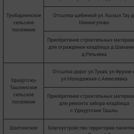
Тумбарлинское
Отсыпка щебенкой ул. Кызыл Тау д
сельское
Миннигулово
поселение
Приобретение строительных материа
для ограждения кладбища д.Шамаев
д.Репьевка
Отсыпка дорог ул.Тукая, ул.Фрунзе 
ул.Молодежная с.Алексеевка
Удмуртско-
Ташлинское
сельское
Приобретение строительных материа
поселение
для ремонта забора кладбища
с.Удмуртские Ташлы
Шалтинское
Благоустройство территории памятн