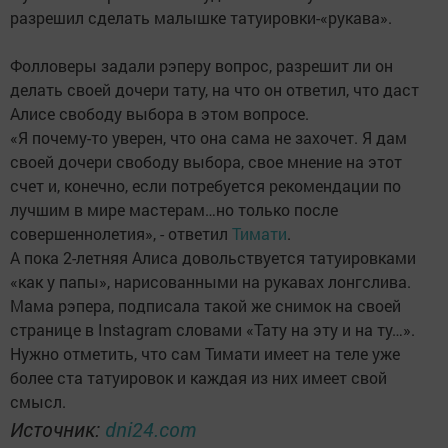
разрешил сделать малышке татуировки-«рукава».
Фолловеры задали рэперу вопрос, разрешит ли он
делать своей дочери тату, на что он ответил, что даст
Алисе свободу выбора в этом вопросе.
«Я почему-то уверен, что она сама не захочет. Я дам
своей дочери свободу выбора, свое мнение на этот
счет и, конечно, если потребуется рекомендации по
лучшим в мире мастерам…но только после
совершеннолетия», - ответил
Тимати
.
А пока 2-летняя Алиса довольствуется татуировками
«как у папы», нарисованными на рукавах лонгслива.
Мама рэпера, подписала такой же снимок на своей
странице в Instagram словами «Тату на эту и на ту…».
Нужно отметить, что сам Тимати имеет на теле уже
более ста татуировок и каждая из них имеет свой
смысл.
Источник:
dni24.com