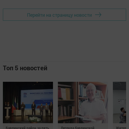
Перейти на страницу новости
Топ 5 новостей
Бавлинский район за пять
Легенда бавлинской
Жители