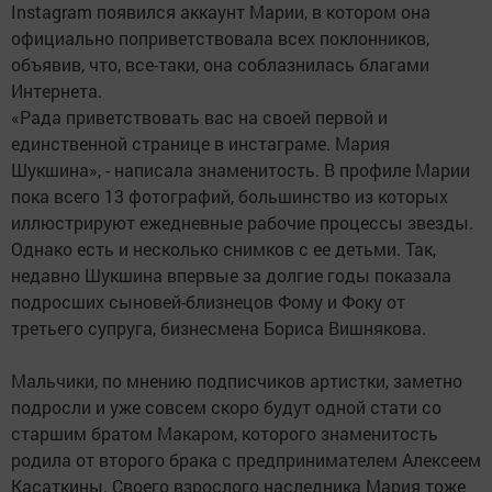
Instagram появился аккаунт Марии, в котором она
официально поприветствовала всех поклонников,
объявив, что, все-таки, она соблазнилась благами
Интернета.
«Рада приветствовать вас на своей первой и
единственной странице в инстаграме. Мария
Шукшина», - написала знаменитость. В профиле Марии
пока всего 13 фотографий, большинство из которых
иллюстрируют ежедневные рабочие процессы звезды.
Однако есть и несколько снимков с ее детьми. Так,
недавно Шукшина впервые за долгие годы показала
подросших сыновей-близнецов Фому и Фоку от
третьего супруга, бизнесмена Бориса Вишнякова.
Мальчики, по мнению подписчиков артистки, заметно
подросли и уже совсем скоро будут одной стати со
старшим братом Макаром, которого знаменитость
родила от второго брака с предпринимателем Алексеем
Касаткины. Своего взрослого наследника Мария тоже