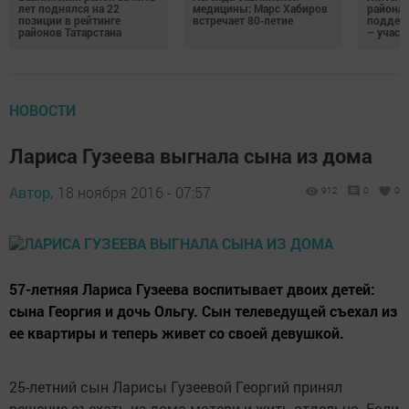
лет поднялся на 22
медицины: Марс Хабиров
района
позиции в рейтинге
встречает 80‑летие
поддер
районов Татарстана
– участ
НОВОСТИ
Лариса Гузеева выгнала сына из дома
Автор,
18 ноября 2016 - 07:57
912
0
0
57-летняя Лариса Гузеева воспитывает двоих детей:
сына Георгия и дочь Ольгу. Сын телеведущей съехал из
ее квартиры и теперь живет со своей девушкой.
25-летний сын Ларисы Гузеевой Георгий принял
решение съехать из дома матери и жить отдельно. Если