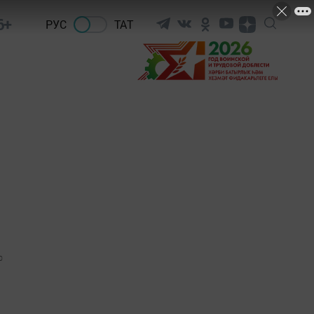
6+
РУС
ТАТ
0