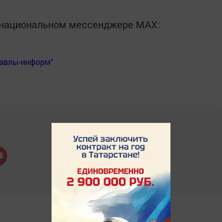
в национальном мессенджере MАХ:
Бавлы-информ"