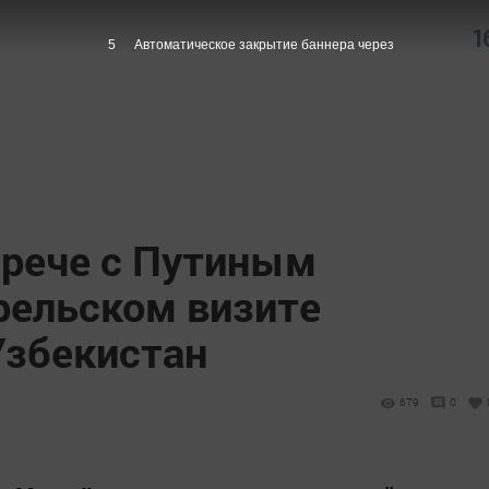
1
4
Автоматическое закрытие баннера через
трече с Путиным
рельском визите
Узбекистан
679
0