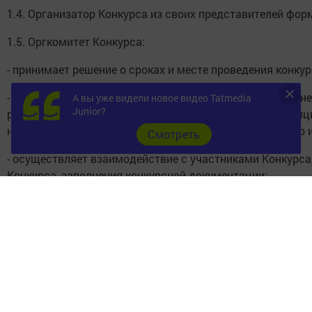
1.4. Организатор Конкурса из своих представителей фор
1.5. Оргкомитет Конкурса:
- принимает решение о сроках и месте проведения конкур
- организует информирование субъектов малого и сред
А вы уже видели новое видео Tatmedia
Junior?
размещается на официальном сайте Бавлинского муниципа
направляется в электронном виде по субъектам малого 
Cмотреть
- осуществляет взаимодействие с участниками Конкурса
Конкурса, заполнения конкурсной документации;
- решает организационные вопросы подготовки и провед
- осуществляет прием и регистрацию заявок на участие в
предмет соответствия настоящему Положению;
- определяет соответствие заявки на участие в Конкурсе
предпринимательства к участию вКонкурсе;