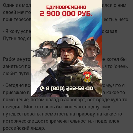
Один из молодых работников завода поделился с ним
своей мечтой - преуспеть на предприятии. И
поинтересовался у президента, какая мечта есть у него.
- Я хочу успешно завершить свою карьеру, - сказал
Путин под смех в цеху.
Рабочие уточнили, есть ли хобби, которым он хотел бы
заняться после этого. Президент признался, что "очень
любит путешествовать".
- Сегодня все мои путешествия сводятся к тому, что я
приезжаю в аэропорт, из него перебираюсь в какое-то
помещение, потом назад в аэропорт, вот вроде куда-то
съездил. Мне хотелось бы, конечно, по-другому
путешествовать, посмотреть на природу, на какие-то
исторические достопримечательности, - поделился
российский лидер.