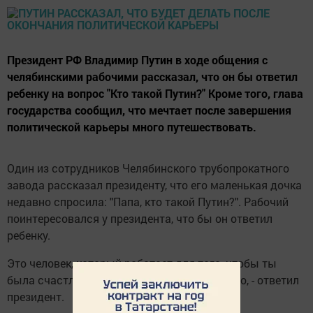
Президент РФ Владимир Путин в ходе общения с
челябинскими рабочими рассказал, что он бы ответил
ребенку на вопрос "Кто такой Путин?" Кроме того, глава
государства сообщил, что мечтает после завершения
политической карьеры много путешествовать.
Один из сотрудников Челябинского трубопрокатного
завода рассказал президенту, что его маленькая дочка
недавно спросила: "Папа, кто такой Путин?". Рабочий
поинтересовался у президента, что бы он ответил
ребенку.
Это человек, который работает для того, чтобы ты
была счастлива. Работает и живет для этого, - ответил
президент.