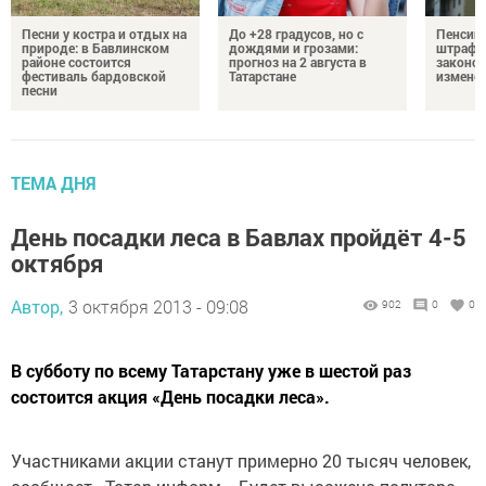
Песни у костра и отдых на
До +28 градусов, но с
Пенсии,
природе: в Бавлинском
дождями и грозами:
штрафы
районе состоится
прогноз на 2 августа в
законо
фестиваль бардовской
Татарстане
изменен
песни
ТЕМА ДНЯ
День посадки леса в Бавлах пройдёт 4-5
октября
Автор,
3 октября 2013 - 09:08
902
0
0
В субботу по всему Татарстану уже в шестой раз
состоится акция «День посадки леса».
Участниками акции станут примерно 20 тысяч человек,