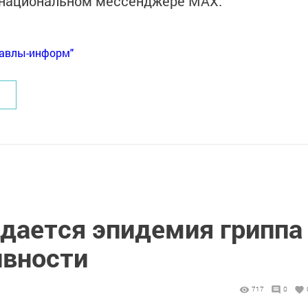
в национальном мессенджере MАХ:
Бавлы-информ"
дается эпидемия гриппа
ивности
717
0