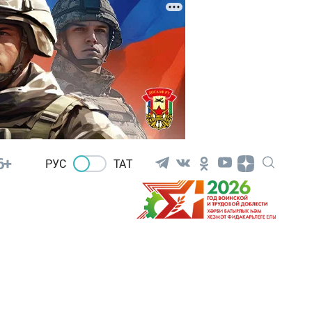
6+
РУС
ТАТ