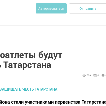
Отправить
Авторизоваться
коатлеты будут
 Татарстана
729
0
йона стали участниками первенства Татарстан