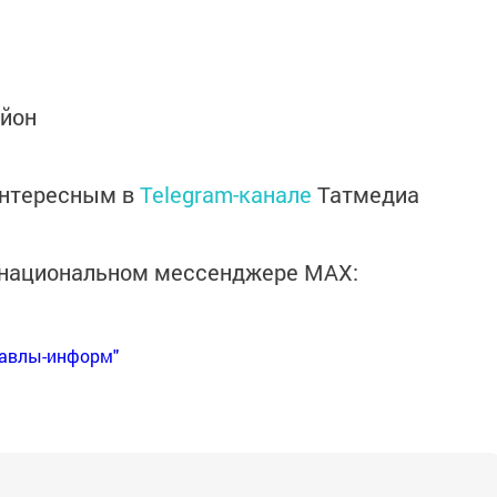
айон
интересным в
Telegram-канале
Татмедиа
в национальном мессенджере MАХ:
Бавлы-информ"