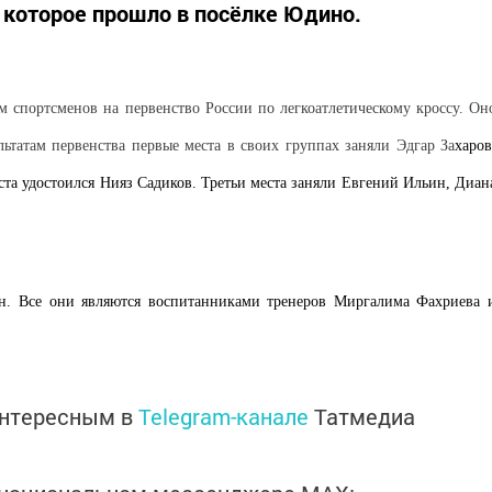
, которое прошло в посёлке Юдино.
м спортсменов на первенство России по легкоатлетическому кроссу. Он
льтатам первенства первые места в своих группах заняли Эдгар За
харов
ста удостоился
Нияз
Садиков. Третьи места заняли Евгений Ильин, Диан
н. Все они являются воспитанниками тренеров Миргалима Фахриева 
интересным в
Telegram-канале
Татмедиа