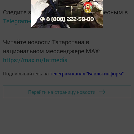
Следите за самым важным и интересным в
Telegram-канале
Татмедиа
Читайте новости Татарстана в
национальном мессенджере MАХ:
https://max.ru/tatmedia
Подписывайтесь на
телеграм-канал "Бавлы-информ"
Перейти на страницу новости