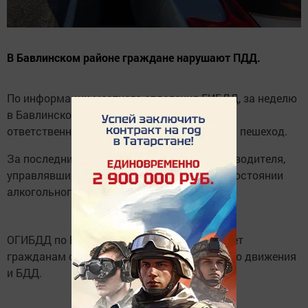
В Бавлинском районе граждане нарушают ПДД.
По информации местного отделения ГИБДД, за неделю
в Бавлинском районе к административной
ответственности привлечены 51 водитель и пешеход.
За последние дни на дорогах пойманы три водителя,
управлявших транспортным средством в состоянии
алкогольного опьянения.
ОГИБДД по Бавлинскому району напоминает
гражданам о соблюдении правил дорожного движения
и БДД.