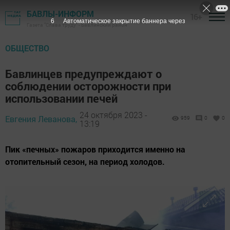
БАВЛЫ-ИНФОРМ
16+
5
Автоматическое закрытие баннера через
Газета "Слава труду" - Бавлинский район
ОБЩЕСТВО
Бавлинцев предупреждают о
соблюдении осторожности при
использовании печей
24 октября 2023 -
Евгения Леванова,
959
0
0
13:19
Пик «печных» пожаров приходится именно на
отопительный сезон, на период холодов.