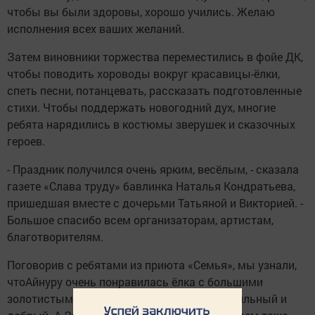
чтобы вы были здоровы, хорошо учились. Желаю
исполнения всех ваших желаний.
Затем виновники торжества переместились в фойе ДК,
чтобы поводить хороводы вокруг красавицы-ёлки,
спеть песни, потанцевать, рассказать подготовленные
стихи. Чтобы поддержать новогодний дух, многие
ребята нарядились в костюмы зверушек и сказочных
героев.
- Праздник получился очень ярким, весёлым, - сказала
газете «Слава труду» бавлинка Наталья Кондратьева,
пришедшая вместе с дочерьми Татьяной и Викторией. -
Большое спасибо всем организаторам, артистам,
благотворителям.
Поговорив с ребятами из приюта «Семья», мы узнали,
чтоАйнуру очень понравилась ёлка с большими
золотистыми шарами и Дедушка Мороз - сильный и