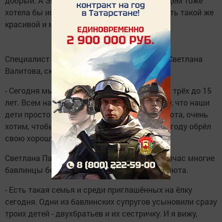
добрый. А Эвелина поделилась, что в будущем тоже
хотела бы исполнить роль Снегурочки, и быть такой же
красивой и милой.
Специалист по социальной работе приюта Светлана
Валитова, сказала нам:
- Сегодня мы привели на ёлку 17 детишек от трёх до 15
лет. Всем нам здесь очень нравится. Я вижу, что наши
дети просто в восторге. Мы, работники приюта, очень
хотим, чтобы каждый наш ребёнок в новом году обрёл
свою хорошую, настоящую семью.
Светлана Павловна также добавила, что сейчас многие
бавлинцы берут на воспитание детей из приюта.
- Есть такая семья и среди приглашённых на ёлку
сегодня. Одни из бавлинских супругов усыновили сразу
троих детей - двухбратьев и их сестричку. И я вижу,