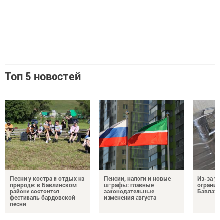
Топ 5 новостей
Песни у костра и отдых на
Пенсии, налоги и новые
Из-за у
природе: в Бавлинском
штрафы: главные
огранич
районе состоится
законодательные
Бавлах
фестиваль бардовской
изменения августа
песни