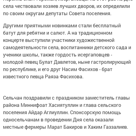
села чествовали хозяев лучших дворов, их определили
по своим округам депутаты Совета поселения.
Другими приятными новинками стали бесплатный
батут для ребятни и салют. А на традиционном
концерте выступили участники художественной
самодеятельности села, воспитанники детского сада и
ученики школы, также гордость исергаповцев -
молодой певец Булат Давлетов, ныне гастролирующий
по республике, и его друг Насим Фасихов - брат
известного певца Раяза Фасихова.
Сельчан поздравили с праздником заместитель главы
района Миннифоат Хасиятуллин и глава сельского
поселения Айдар Аглиуллин. Спонсорскую помощь
односельчанам в проведении Дня села оказали
местные фермеры Марат Бакиров и Хаким Газзалиев.