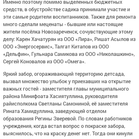
Именно поэтому помимо выделенных бюджетных
средств, в обустройстве садика принимали участие и
эти самые родители воспитанников. Также для ремонта
много сделали меценаты - бывшие или настоящие
жители посёлка Новозареченск, сочувствующие этому
делу: Карен Хачатурян из ООО «Лира», Ришат Асылов из
ООО «Энергосервис», Талгат Китапов из ООО
«Дельфин», Гульнара Самикова из ООО «Николашкино»,
Сергей Коновалов из ООО «Омега».
Яркий забор, огораживающий территорию детсада,
вызвал множество улыбок у приехавших на открытие
важных гостей - заместителя главы муниципального
района Минифоата Хасиятуллина, руководителя
райисполкома Светланы Самониной, её заместителя
Рината Хамидуллина, заведующей отделом
образования Регины Зверевой. По словам работников
учреждения, когда встал вопрос о покраске забора,
выяснилось, что на краску денег нет. Тогда они кинули