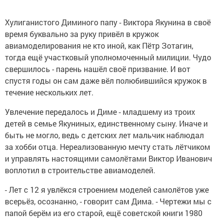
Хулиганистого Диминого папу - Виктора Якунина в своё
время буквально за руку привёл в кружок
авиамоделирования не кто иной, как Пётр Зотагин,
тогда ещё участковый уполномоченный милиции. Чудо
свершилось - парень нашёл своё призвание. И вот
спустя годы он сам даже вёл полюбившийся кружок в
течение нескольких лет.
Увлечение передалось и Диме - младшему из троих
детей в семье Якуниных, единственному сыну. Иначе и
быть не могло, ведь с детских лет мальчик наблюдал
за хобби отца. Нереализованную мечту стать лётчиком
и управлять настоящими самолётами Виктор Иванович
воплотил в строительстве авиамоделей.
- Лет с 12 я увлёкся строением моделей самолётов уже
всерьёз, осознанно, - говорит сам Дима. - Чертежи мы с
папой берём из его старой, ещё советской книги 1980