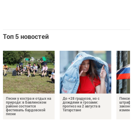
Топ 5 новостей
Песни у костра и отдых на
До +28 градусов, но с
Пенсии,
природе: в Бавлинском
дождями и грозами:
штрафы
районе состоится
прогноз на 2 августа в
законо
фестиваль бардовской
Татарстане
изменен
песни