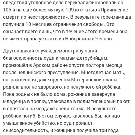
следствия уголовное дело переквалифицировали со
106-й на еще более мягкую 109-ю статью «Причинение
смерти по неосторожности». В результате горе-мамаша
получила 10 месяцев ограничения свободы. Это
означает всего лишь, что в течение этого времени она
не имеет права уезжать из Набережных Челнов.
Другой дикий случай, демонстрирующий
благосклонность суда к мамам-детоубийцам,
произошёл в Арском районе спустя полтора месяца
после челнинского преступления. Многодетная мать,
награждённая даже орденом Материнской славы,
родила вполне здорового, но ненужного ей ребёнка.
Пока родных не было дома, роженица завернула
младенца в тряпку, упаковала в полиэтиленовый пакет
и спрятала на чердаке среди хлама. В результате
ребёнок погиб. В этом случае, казалось бы, налицо
умышленное убийство, но суд проявил
снисходительность, и женщина получила три года