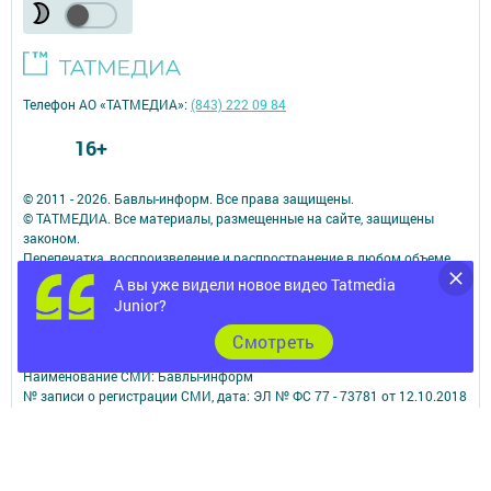
Телефон АО «ТАТМЕДИА»:
(843) 222 09 84
16+
© 2011 - 2026. Бавлы-информ. Все права защищены.
© ТАТМЕДИА. Все материалы, размещенные на сайте, защищены
законом.
Перепечатка, воспроизведение и распространение в любом объеме
информации,
А вы уже видели новое видео Tatmedia
размещенной на сайте, возможна только с письменного согласия
Junior?
редакций СМИ.
При поддержке Республиканского агентства по печати и массовым
Cмотреть
коммуникациям.
Наименование СМИ: Бавлы-информ
№ записи о регистрации СМИ, дата: ЭЛ № ФС 77 - 73781 от 12.10.2018
СМИ зарегистрированно Федеральной службой по надзору в сфере
связи,
информационных технологий и массовых коммуникаций
ФИО главного редактора: Кандаурова Мария Сергеевна